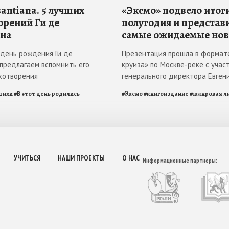
antiana. 5 лучших
«Эксмо» подвело итоги
орений Ги де
полугодия и представ
на
самые ожидаемые но
в день рождения Ги де
Презентация прошла в формат
 предлагаем вспомнить его
круиза» по Москве-реке с учас
хотворения
генерального директора Евген
тихи
#
В этот день родились
#
Эксмо
#
книгоиздание
#
жанровая л
УЧИТЬСЯ
НАШИ ПРОЕКТЫ
О НАС
Информационные партнеры: