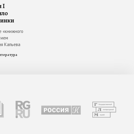
 I
ило
винки
е «книжного
тием
ия Капьева
итература