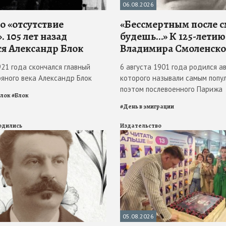
06.08.2026
о «отсутствие
«Бессмертным после 
. 105 лет назад
будешь…» К 125-летию
ся Александр Блок
Владимира Смоленско
921 года скончался главный
6 августа 1901 года родился ав
ряного века Александр Блок
которого называли самым попу
поэтом послевоенного Парижа
Блок
#
Блок
#
День в эмиграции
родились
Издательство
05.08.2026