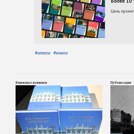
#
итоги
#
книги
Книжные новинки
Публикации