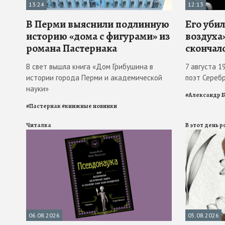
13:24
12:13
В Перми выяснили подлинную
Его убил
историю «дома с фигурами» из
воздуха»
романа Пастернака
скончал
В свет вышла книга «Дом Грибушина в
7 августа 1
истории города Перми и академической
поэт Сереб
науки»
#
Александр 
#
Пастернак
#
книжные новинки
Читалка
В этот день 
06.08.2026
05.08.2026