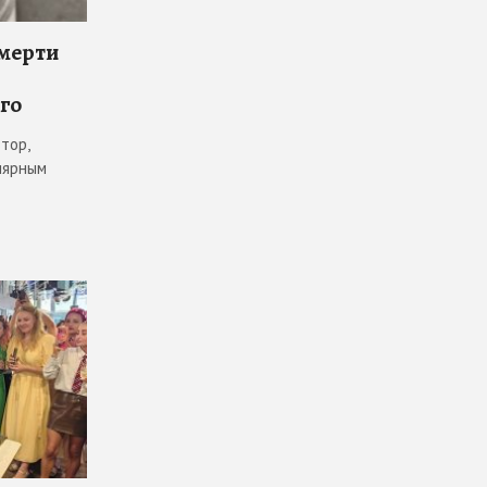
смерти
го
тор,
лярным