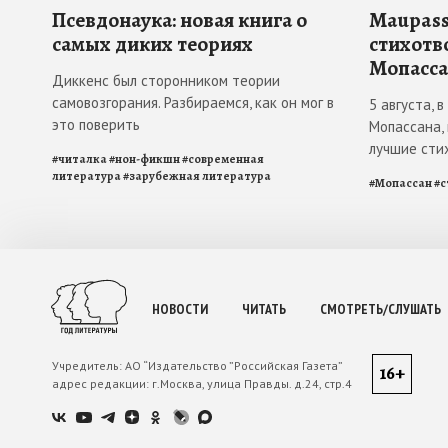
Псевдонаука: новая книга о
Maupass
самых диких теориях
стихотв
Мопасса
Диккенс был сторонником теории
самовозгорания. Разбираемся, как он мог в
5 августа, 
это поверить
Мопассана,
лучшие сти
#
читалка
#
нон-фикшн
#
современная
литература
#
зарубежная литература
#
Мопассан
#
с
НОВОСТИ
ЧИТАТЬ
СМОТРЕТЬ/СЛУШАТЬ
Учредитель:
АО “Издательство ”Российская Газета”
16+
адрес редакции:
г.Москва, улица Правды. д.24, стр.4