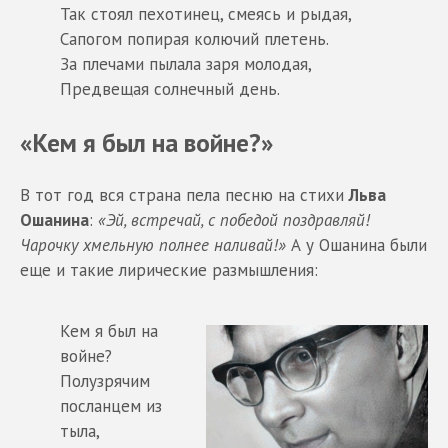
Так стоял пехотинец, смеясь и рыдая,
Сапогом попирая колючий плетень.
За плечами пылала заря молодая,
Предвещая солнечный день.
«Кем я был на войне?»
В тот год вся страна пела песню на стихи
Льва
Ошанина
:
«Эй, встречай, с победой поздравляй!
Чарочку хмельную полнее наливай!»
А у Ошанина были
еще и такие лирические размышления:
Кем я был на
войне?
Полузрячим
посланцем из
тыла,