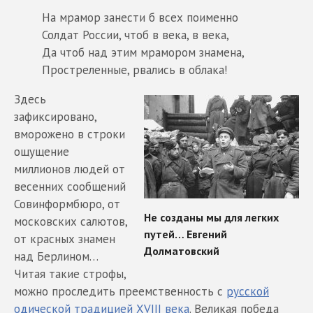
На мрамор занести б всех поименно
Солдат России, чтоб в века, в века,
Да чтоб над этим мрамором знамена,
Простреленные, рвались в облака!
Здесь
зафиксировано,
вморожено в строки
ощущение
миллионов людей от
весенних сообщений
Совинформбюро, от
московских салютов,
от красных знамен
над Берлином…
Читая такие строфы,
можно проследить преемственность с
русской
одической традицией XVIII века
. Великая победа