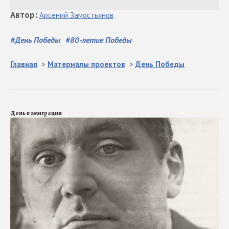
Автор
:
Арсений
Замостьянов
#
День Победы
#
80-летие Победы
Главная
>
Материалы проектов
>
День Победы
День в эмиграции