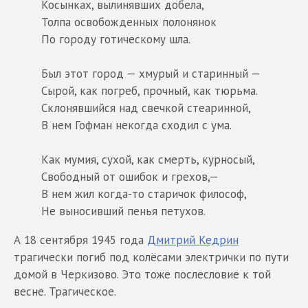
Косынках, вылинявших добела,
Толпа освобожденных полонянок
По городу готическому шла.
Был этот город — хмурый и старинный —
Сырой, как погреб, прочный, как тюрьма.
Склонявшийся над свечкой стеаринной,
В нем Гофман некогда сходил с ума.
Как мумия, сухой, как смерть, курносый,
Свободный от ошибок и грехов,—
В нем жил когда-то старичок философ,
Не выносивший пенья петухов.
А 18 сентября 1945 года
Дмитрий Кедрин
трагически погиб под колёсами электрички по пути
домой в Черкизово. Это тоже послесловие к той
весне. Трагическое.