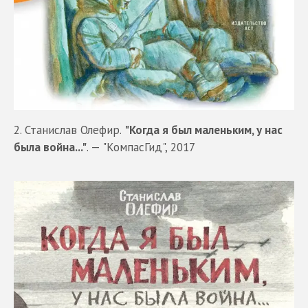
2. Станислав Олефир.
"Когда я был маленьким, у нас
была война..."
. — "КомпасГид", 2017