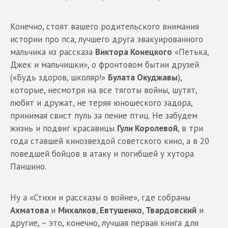
Конечно, стоят вашего родительского внимания
истории про пса, лучшего друга эвакуированного
мальчика из рассказа
Виктора Конецкого
«Петька,
Джек и мальчишки», о фронтовом бытии друзей
(«Будь здоров, школяр!»
Булата Окуджавы
),
которые, несмотря на все тяготы войны, шутят,
любят и дружат, не теряя юношеского задора,
принимая свист пуль за пение птиц. Не забудем
жизнь и подвиг красавицы
Гули Королевой
, в три
года ставшей кинозвездой советского кино, а в 20
поведшей бойцов в атаку и погибшей у хутора
Паншино.
Ну а «Стихи и рассказы о войне», где собраны
Ахматова
и
Михалков, Евтушенко, Твардовский
и
другие, – это, конечно, лучшая первая книга для