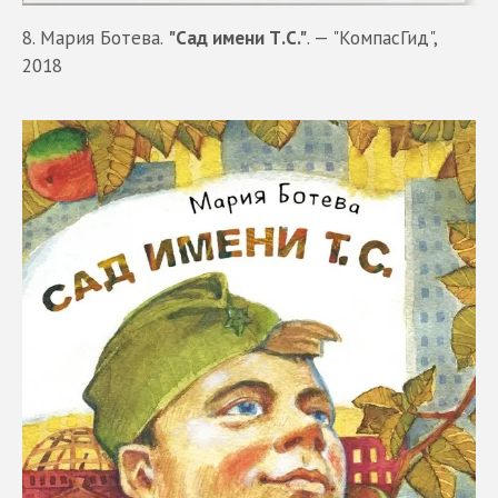
8. Мария Ботева.
"Сад имени Т.С."
. — "КомпасГид",
2018