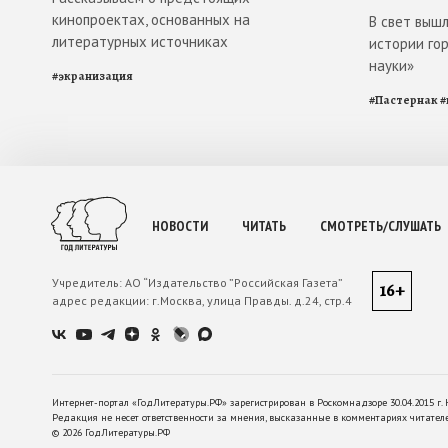
кинопроектах, основанных на
В свет выш
литературных источниках
истории го
науки»
#
экранизация
#
Пастернак
#
НОВОСТИ
ЧИТАТЬ
СМОТРЕТЬ/СЛУШАТЬ
Учредитель:
АО “Издательство ”Российская Газета”
16+
адрес редакции:
г.Москва, улица Правды. д.24, стр.4
Интернет-портал «ГодЛитературы.РФ» зарегистрирован в Роскомнадзоре 30.04.2015 г. 
Редакция не несет ответственности за мнения, высказанные в комментариях читател
©
2026
ГодЛитературы.РФ