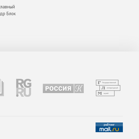
главный
ндр Блок