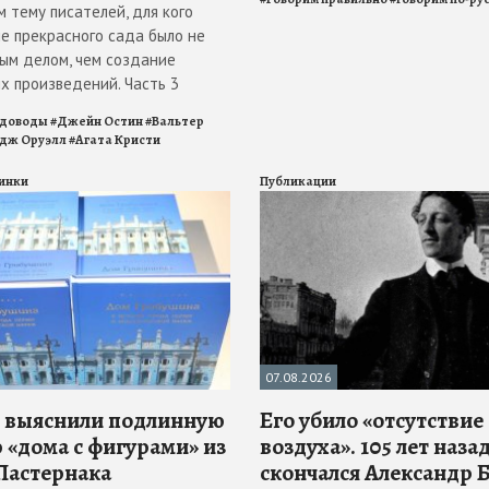
 тему писателей, для кого
е прекрасного сада было не
ым делом, чем создание
х произведений. Часть 3
адоводы
#
Джейн Остин
#
Вальтер
дж Оруэлл
#
Агата Кристи
инки
Публикации
07.08.2026
 выяснили подлинную
Его убило «отсутствие
 «дома с фигурами» из
воздуха». 105 лет наза
Пастернака
скончался Александр 