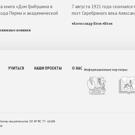
ла книга «Дом Грибушина в
7 августа 1921 года скончался 
рода Перми и академической
поэт Серебряного века Алекса
#
Александр Блок
#
Блок
книжные новинки
УЧИТЬСЯ
НАШИ ПРОЕКТЫ
О НАС
Информационные партнеры:
Номер свидетельства ЭЛ № ФС 77 - 61688.
ей.