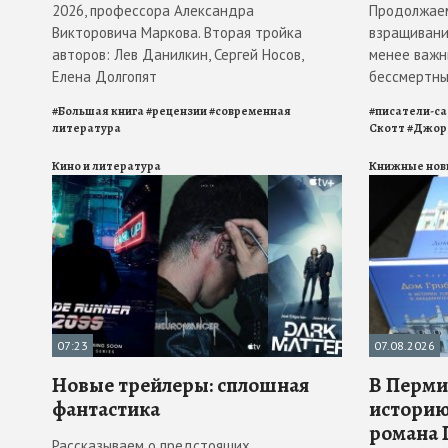
2026, профессора Александра
Продолжаем
Викторовича Маркова. Вторая тройка
взращивани
авторов: Лев Данилкин, Сергей Носов,
менее важн
Елена Долгопят
бессмертны
#
Большая книга
#
рецензии
#
современная
#
писатели-с
литература
Скотт
#
Джор
Кино и литература
Книжные нов
07:23
07.08.2026
Новые трейлеры: сплошная
В Перми
фантастика
историю
романа 
Рассказываем о предстоящих