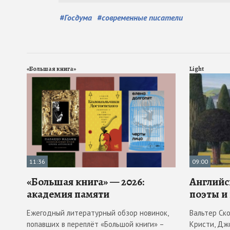
#
Госдума
#
современные писатели
«Большая книга»
Light
11:36
09:00
«Большая книга» — 2026:
Английс
академия памяти
поэты и
Ежегодный литературный обзор новинок,
Вальтер Ск
попавших в переплёт «Большой книги» –
Кристи, Дж