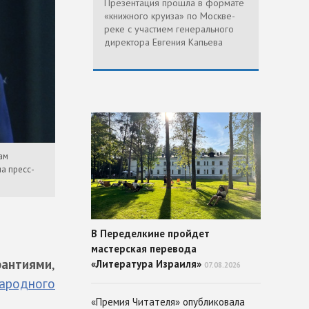
Презентация прошла в формате
«книжного круиза» по Москве-
реке с участием генерального
директора Евгения Капьева
ам
а пресс-
В Переделкине пройдет
мастерская перевода
рантиями
,
«Литература Израиля»
07.08.2026
ародного
«Премия Читателя» опубликовала