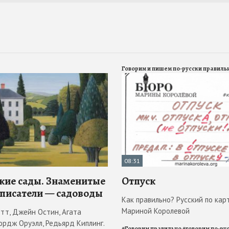
Говорим и пишем по-русски правиль
08:31
кие сады. Знаменитые
Отпуск
 писатели — садоводы
Как правильно? Русский по кар
Мариной Королевой
отт, Джейн Остин, Агата
ордж Оруэлл, Редьярд Киплинг.
#
Говорим правильно
#
говорим по-ру