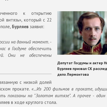
роченного к открытию
 витязь», который с 22
ополе,
Бурляев
заявил:
ссии на данный момент. -
час в Госдуме обеспечить
ей. Они не обеспечены
связанную с низкой долей
йском прокате.
«...Из 200 фильмов в прокате, идущи
ть показаны на "Золотом витязе". А прочее - один
рляев в ходе круглого стола.