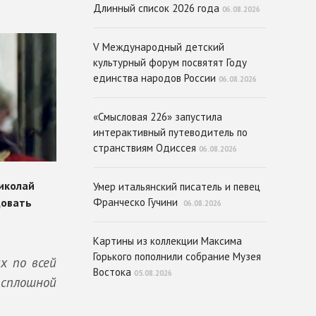
Длинный список 2026 года
06.08.2026
V Международный детский
культурный форум посвятят Году
единства народов России
06.08.2026
«Смысловая 226» запустила
интерактивный путеводитель по
странствиям Одиссея
06.08.2026
Умер итальянский писатель и певец
Франческо Гучини
06.08.2026
Картины из коллекции Максима
Горького пополнили собрание Музея
х по всей
Востока
05.08.2026
 сплошной