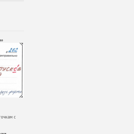
но
точкам с
сски