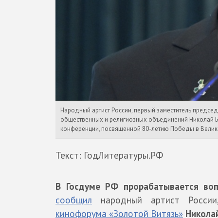
Народный артист России, первый заместитель предсе
общественных и религиозных объединений Николай Бу
конференции, посвященной 80-летию Победы в Велико
Текст: ГодЛитературы.РФ
В Госдуме РФ прорабатывается воп
сообщил
народный артист России
кинофорума «Золотой Витязь»
Николай