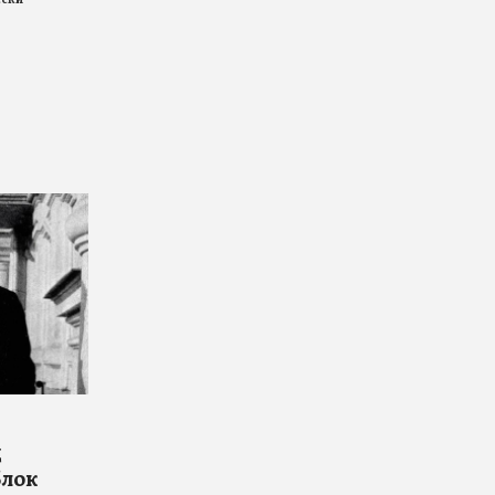
д
Блок