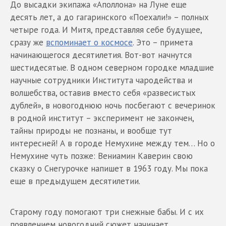
До высадки экипажа «Аполлона» на Луне еще
десять лет, а до гагаринского «Поехали!» – полных
четыре года. И Митя, представляя себе будущее,
сразу же
вспоминает о космосе
. Это – примета
начинающегося десятилетия. Вот-вот начнутся
шестидесятые. В одном северном городке младшие
научные сотрудники Института чародейства и
волшебства, оставив вместо себя «развесистых
дублей», в новогоднюю ночь посбегают с вечеринок
в родной институт – эксперимент не закончен,
тайны природы не познаны, и вообще тут
интересней! А в городе Немухине между тем… Но о
Немухине чуть позже: Вениамин Каверин свою
сказку о Снегурочке напишет в 1963 году. Мы пока
еще в предыдущем десятилетии.
Старому году помогают три снежные бабы. И с их
появлением новогодний сюжет начинает