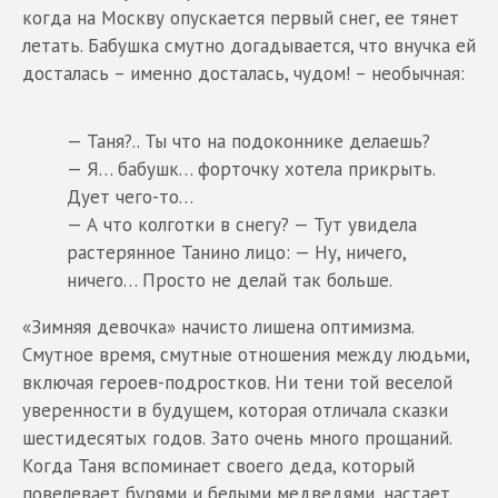
когда на Москву опускается первый снег, ее тянет
летать. Бабушка смутно догадывается, что внучка ей
досталась – именно досталась, чудом! – необычная:
— Таня?.. Ты что на подоконнике делаешь?
— Я… бабушк… форточку хотела прикрыть.
Дует чего-то…
— А что колготки в снегу? — Тут увидела
растерянное Танино лицо: — Ну, ничего,
ничего… Просто не делай так больше.
«Зимняя девочка» начисто лишена оптимизма.
Смутное время, смутные отношения между людьми,
включая героев-подростков. Ни тени той веселой
уверенности в будущем, которая отличала сказки
шестидесятых годов. Зато очень много прощаний.
Когда Таня вспоминает своего деда, который
повелевает бурями и белыми медведями, настает