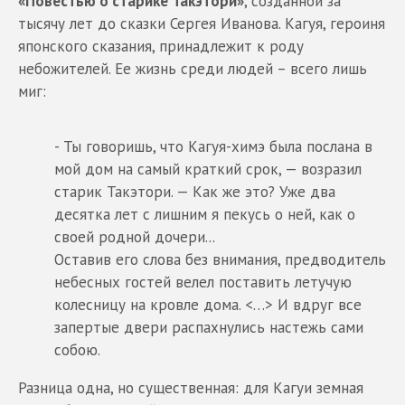
«Повестью о старике Такэтори»
, созданной за
тысячу лет до сказки Сергея Иванова. Кагуя, героиня
японского сказания, принадлежит к роду
небожителей. Ее жизнь среди людей – всего лишь
миг:
- Ты говоришь, что Кагуя-химэ была послана в
мой дом на самый краткий срок, — возразил
старик Такэтори. — Как же это? Уже два
десятка лет с лишним я пекусь о ней, как о
своей родной дочери...
Оставив его слова без внимания, предводитель
небесных гостей велел поставить летучую
колесницу на кровле дома. <…> И вдруг все
запертые двери распахнулись настежь сами
собою.
Разница одна, но существенная: для Кагуи земная