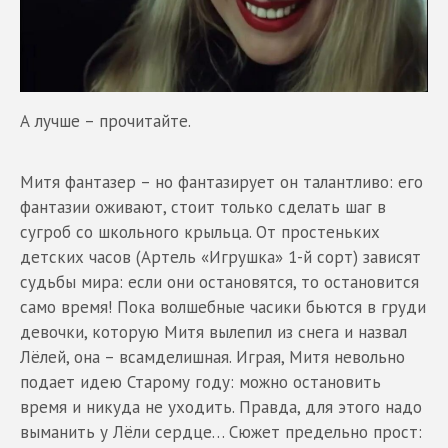
А лучше – прочитайте.
Митя фантазер – но фантазирует он талантливо: его
фантазии оживают, стоит только сделать шаг в
сугроб со школьного крыльца. От простеньких
детских часов (Артель «Игрушка» 1-й сорт) зависят
судьбы мира: если они остановятся, то остановится
само время! Пока волшебные часики бьются в груди
девочки, которую Митя вылепил из снега и назвал
Лёлей, она – всамделишная. Играя, Митя невольно
подает идею Старому году: можно остановить
время и никуда не уходить. Правда, для этого надо
выманить у Лёли сердце… Сюжет предельно прост: