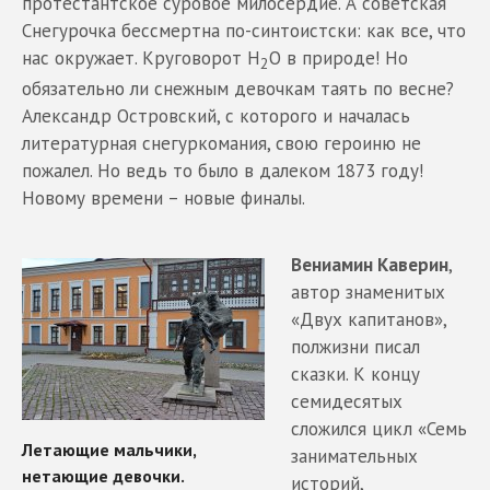
протестантское суровое милосердие. А советская
Снегурочка бессмертна по-синтоистски: как все, что
нас окружает. Круговорот H
О в природе! Но
2
обязательно ли снежным девочкам таять по весне?
Александр Островский, с которого и началась
литературная снегуркомания, свою героиню не
пожалел. Но ведь то было в далеком 1873 году!
Новому времени – новые финалы.
Вениамин Каверин
,
автор знаменитых
«Двух капитанов»,
полжизни писал
сказки. К концу
семидесятых
сложился цикл «Семь
занимательных
историй,