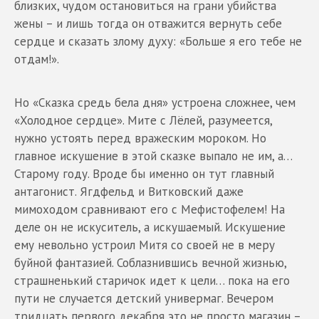
близких, чудом остановиться на грани убийства
жены – и лишь тогда он отважится вернуть себе
сердце и сказать злому духу: «Больше я его тебе не
отдам!».
Но «Сказка средь бела дня» устроена сложнее, чем
«Холодное сердце». Мите с Лёлей, разумеется,
нужно устоять перед вражеским мороком. Но
главное искушение в этой сказке выпало не им, а…
Старому году. Вроде бы именно он тут главный
антагонист. Ягдфельд и Витковский даже
мимоходом сравнивают его с Мефистофелем! На
деле он не искуситель, а искушаемый. Искушение
ему невольно устроил Митя со своей не в меру
буйной фантазией. Соблазнившись вечной жизнью,
страшненький старичок идет к цели… пока на его
пути не случается детский универмаг. Вечером
тридцать первого декабря это не просто магазин –