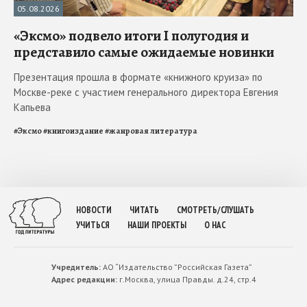
05.08.2026
«Эксмо» подвело итоги I полугодия и
представило самые ожидаемые новинки
Презентация прошла в формате «книжного круиза» по
Москве-реке с участием генерального директора Евгения
Капьева
#
Эксмо
#
книгоиздание
#
жанровая литература
НОВОСТИ
ЧИТАТЬ
СМОТРЕТЬ/СЛУШАТЬ
УЧИТЬСЯ
НАШИ ПРОЕКТЫ
О НАС
Учредитель:
АО “Издательство ”Российская Газета”
Адрес редакции:
г.Москва, улица Правды. д.24, стр.4