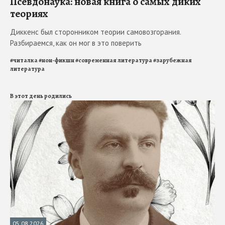
Псевдонаука: новая книга о самых диких
теориях
Диккенс был сторонником теории самовозгорания.
Разбираемся, как он мог в это поверить
#
читалка
#
нон-фикшн
#
современная литература
#
зарубежная
литература
В этот день родились
05.08.2026