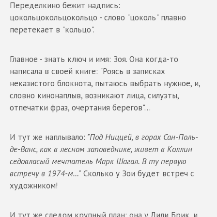
Переделкино бежит надпись:
цокольцокольцокольцо - слово "цоколь" плавно
перетекает в "кольцо".
Главное - знать ключ и имя: Зоя. Она когда-то
написала в своей книге: "Роясь в записках
неказистого блокнота, пытаюсь выбрать нужное, и,
словно кинонаплыв, возникают лица, силуэты,
отпечатки фраз, очертания берегов"…
И тут же наплывало:
"Под Ниццей, в горах Сан-Поль-
де-Ванс, как в лесном заповеднике, живет в Коллин
седовласый мечтатель Марк Шагал. В ту первую
встречу в 1974-м…"
Сколько у Зои будет встреч с
художником!
И тут же следом крупный план: она у Лили Брик, и