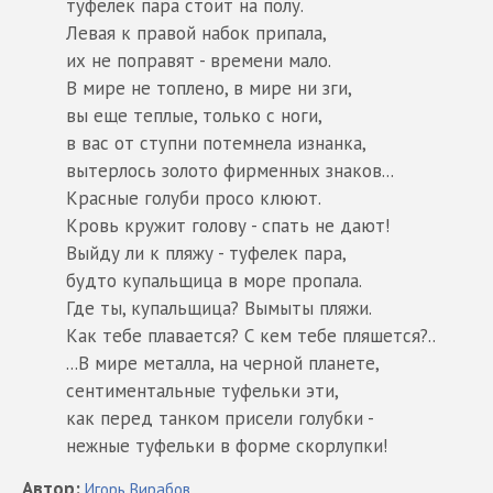
туфелек пара стоит на полу.
Левая к правой набок припала,
их не поправят - времени мало.
В мире не топлено, в мире ни зги,
вы еще теплые, только с ноги,
в вас от ступни потемнела изнанка,
вытерлось золото фирменных знаков...
Красные голуби просо клюют.
Кровь кружит голову - спать не дают!
Выйду ли к пляжу - туфелек пара,
будто купальщица в море пропала.
Где ты, купальщица? Вымыты пляжи.
Как тебе плавается? С кем тебе пляшется?..
...В мире металла, на черной планете,
сентиментальные туфельки эти,
как перед танком присели голубки -
нежные туфельки в форме скорлупки!
Автор
:
Игорь
Вирабов