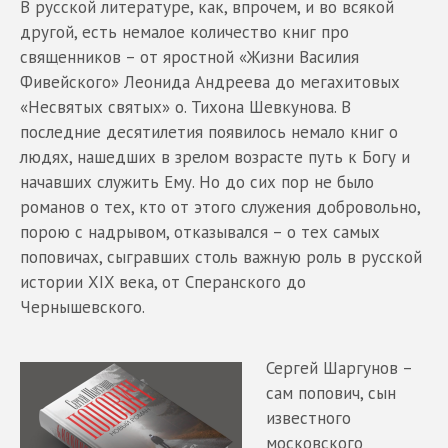
В русской литературе, как, впрочем, и во всякой
другой, есть немалое количество книг про
священников – от яростной «Жизни Василия
Фивейского» Леонида Андреева до мегахитовых
«Несвятых святых» о. Тихона Шевкунова. В
последние десятилетия появилось немало книг о
людях, нашедших в зрелом возрасте путь к Богу и
начавших служить Ему. Но до сих пор не было
романов о тех, кто от этого служения добровольно,
порою с надрывом, отказывался – о тех самых
поповичах, сыгравших столь важную роль в русской
истории XIX века, от Сперанского до
Чернышевского.
Сергей Шаргунов –
сам попович, сын
известного
московского