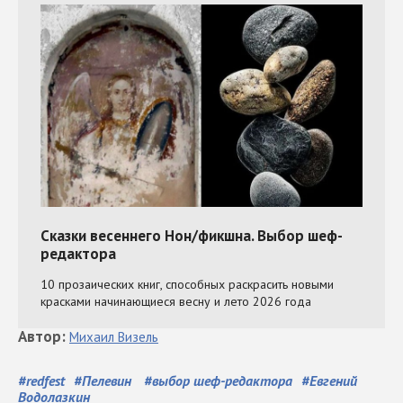
Автор
:
Михаил
Визель
#
redfest
#
Пелевин
#
выбор шеф-редактора
#
Евгений
Водолазкин