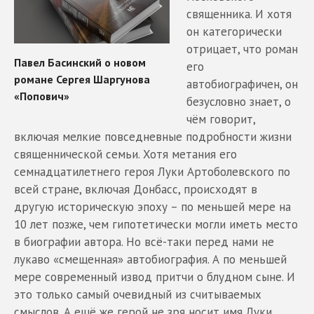
священника. И хотя
он категорически
отрицает, что роман
его
автобиографичен, он
безусловно знает, о
чём говорит,
включая мелкие повседневные подробности жизни
священнической семьи. Хотя метания его
семнадцатилетнего героя Луки Артоболевского по
всей стране, включая Донбасс, происходят в
другую историческую эпоху – по меньшей мере на
10 лет позже, чем гипотетически могли иметь место
в биографии автора. Но всё-таки перед нами не
лукаво «смещенная» автобиография. А по меньшей
мере современный извод притчи о блудном сыне. И
это только самый очевидный из считываемых
смыслов. А ещё же герой не зря носит имя Луки.