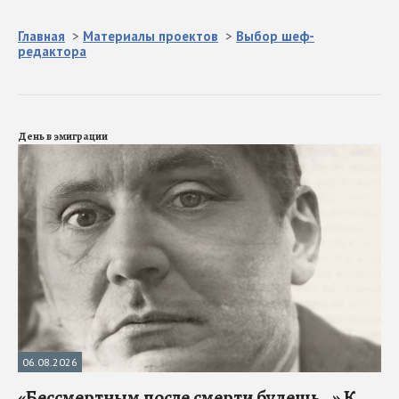
Главная
>
Материалы проектов
>
Выбор шеф-
редактора
День в эмиграции
06.08.2026
«Бессмертным после смерти будешь…» К