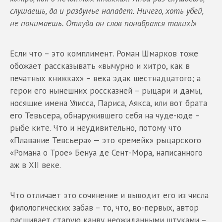
слушаешь, да и раздумье нападет. Ничего, хоть убей,
не понимаешь. Откуда он слов понабрался таких!
»
Если что – это комплимент. Роман Шмарков тоже
обожает рассказывать «вычурно и хитро, как в
печатных книжках» – века эдак шестнадцатого; а
герои его нынешних россказней – рыцари и дамы,
носящие имена Улисса, Париса, Аякса, или вот брата
его Тевьсера, обнаружившего себя на чуде-юде –
рыбе ките. Что и неудивительно, потому что
«Плавание Тевсьера» — это «ремейк» рыцарского
«Романа о Трое» Бенуа де Сент-Мора, написанного
аж в XII веке.
Что отличает это сочинение и выводит его из числа
филологических забав – то, что, вo-первых, автор
расшивает старую канву неожиданными штуками –