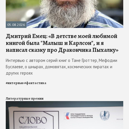
05.08.2026
Дмитрий Емец: «В детстве моей любимой
книгой была "Малыш и Карлсон", и я
написал сказку про Дракончика Пыхалку»
Интервью с автором серий книг о Тане Гроттер, Мефодии
Буслаеве, о шнырах, домовятах, космических пиратах и
других героях
#
интервью
#
фантастика
Литературные премии