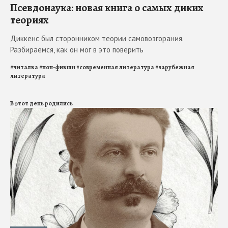
Псевдонаука: новая книга о самых диких
теориях
Диккенс был сторонником теории самовозгорания.
Разбираемся, как он мог в это поверить
#
читалка
#
нон-фикшн
#
современная литература
#
зарубежная
литература
В этот день родились