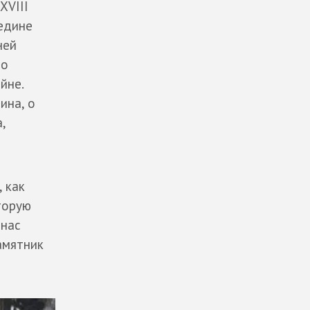
XVIII
редине
ней
 о
йне.
ина, о
,
 как
торую
 нас
амятник