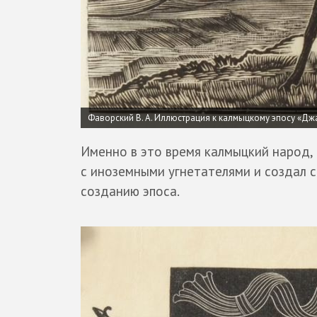
Фаворский В. А. Иллюстрация к калмыцкому эпосу «Дж
Именно в это время калмыцкий народ, 
с иноземными угнетателями и создал с
созданию эпоса.