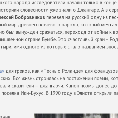
кого народа исследователи начали только в конце 
историки словесности уже знали о Джангаре. А в се
лексей Бобровников
перевел на русский одну из пес
лый мир древнего кочевого народа, который мечтал
о был вынужден сражаться, переходя от войны к во
ышленной стране Бумбе. Это счастливый край – Род
тыри, имя одного из которых стало названием эпоса
а»
для греков, как «Песнь о Роланде» для французов,
сских. Вся жизнь строилась на постижении поэмы, ко
вали сказители — джангарчи. Канон поэмы донес до
 поселка Ики-Бухус. В 1990 году в Элисте открыли п
ранив