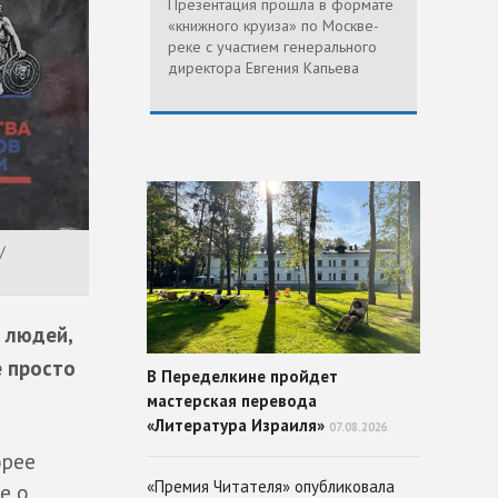
Презентация прошла в формате
«книжного круиза» по Москве-
реке с участием генерального
директора Евгения Капьева
/
 людей,
е просто
В Переделкине пройдет
мастерская перевода
«Литература Израиля»
07.08.2026
орее
«Премия Читателя» опубликовала
е о