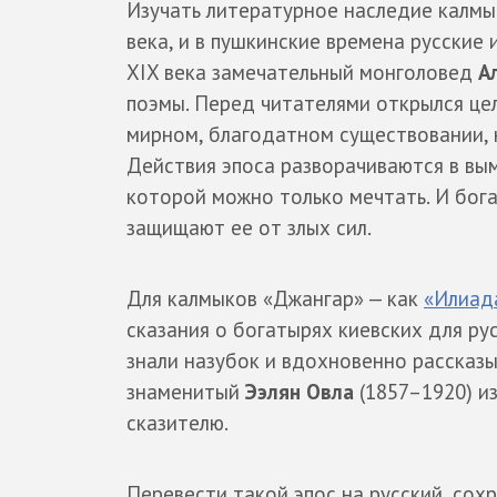
Изучать литературное наследие калмыц
века, и в пушкинские времена русские 
XIX века замечательный монголовед
А
поэмы. Перед читателями открылся це
мирном, благодатном существовании, н
Действия эпоса разворачиваются в вым
которой можно только мечтать. И бога
защищают ее от злых сил.
Для калмыков «Джангар» — как
«Илиад
сказания о богатырях киевских для ру
знали назубок и вдохновенно рассказы
знаменитый
Ээлян Овла
(1857–1920) из
сказителю.
Перевести такой эпос на русский, сох