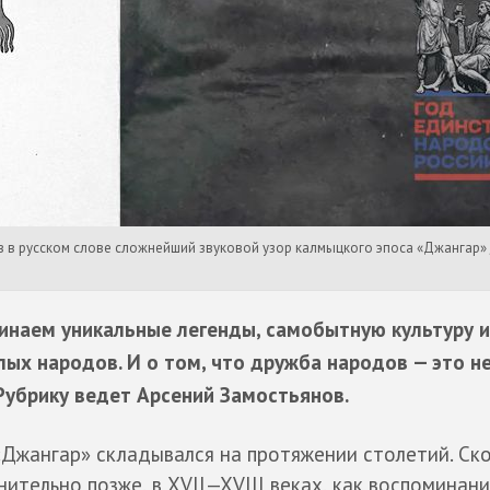
 в русском слове сложнейший звуковой узор калмыцкого эпоса «Джангар» 
инаем уникальные легенды, самобытную культуру и
ых народов. И о том, что дружба народов — это н
 Рубрику ведет Арсений Замостьянов.
«Джангар» складывался на протяжении столетий. Ск
нительно позже, в XVII—XVIII веках, как воспоминани