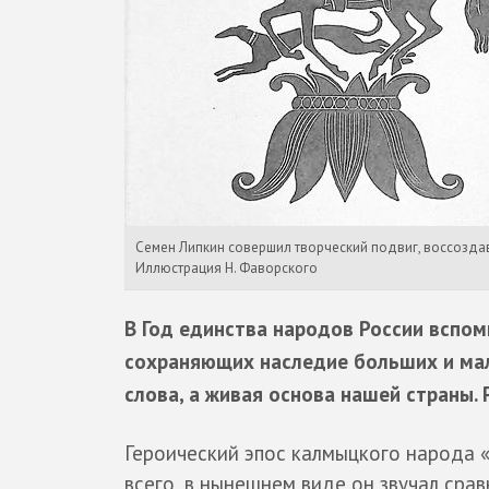
Семен Липкин совершил творческий подвиг, воссоздав
Иллюстрация Н. Фаворского
В Год единства народов России вспом
сохраняющих наследие больших и мал
слова, а живая основа нашей страны.
Героический эпос калмыцкого народа 
всего, в нынешнем виде он звучал срав