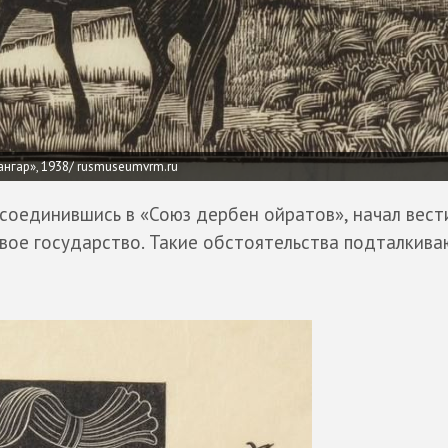
ангар», 1938/ rusmuseumvrm.ru
соединившись в «Союз дербен ойратов», начал вест
вое государство. Такие обстоятельства подталкива