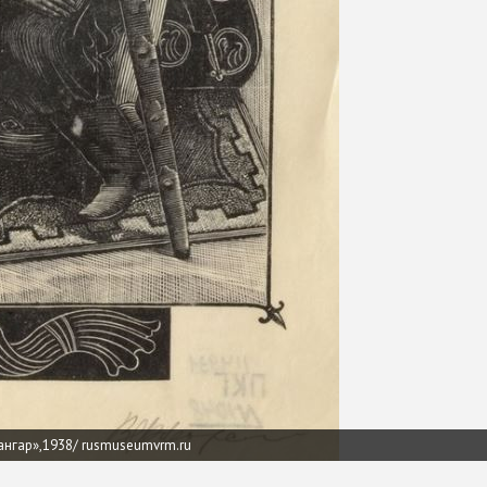
ангар»,1938/ rusmuseumvrm.ru