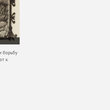
и борьбу
ют к