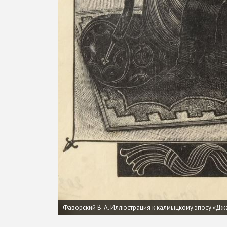
Фаворский В. А. Иллюстрация к калмыцкому эпосу «Дж