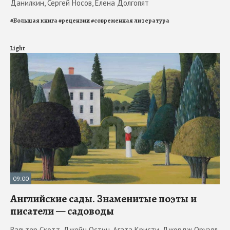
Данилкин, Сергей Носов, Елена Долгопят
#
Большая книга
#
рецензии
#
современная литература
Light
09:00
Английские сады. Знаменитые поэты и
писатели — садоводы
Вальтер Скотт, Джейн Остин, Агата Кристи, Джордж Оруэлл,