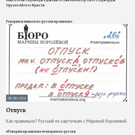
#
писатели-садоводы
#
Джейн Остин
#
Вальтер Скотт
#
Джордж
Оруэлл
#
Агата Кристи
Говорим и пишем по-русски правильно
08.08.2026
Отпуск
Как правильно? Русский по карточкам с Мариной Королевой
#
Говорим правильно
#
говорим по-русски