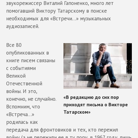
звукорежиссер Виталий Гапоненко, много лет
помогавший Виктору Татарскому в поиске
необходимых для «Встречи…» музыкальных
аудиозаписей.
Все 80
опубликованных в
книге писем связаны
с событиями
Великой
Отечественной
войны. И это,
конечно, не случайно.
Вспомним, что
«Встреча…»
родилась как
передача для фронтовиков и тех, кто пережил
войну (а не пережили ее в ту пору, в 1967 году, лишь