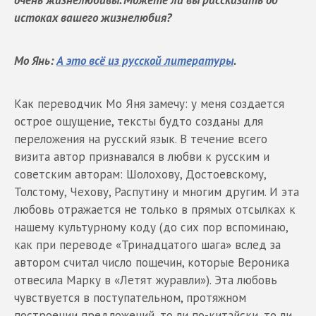
истоках вашего жизнелюбия?
Мо Янь:
А это всё из русской литературы
.
Как переводчик Мо Яня замечу: у меня создается
острое ощущение, тексты будто созданы для
переложения на русский язык. В течение всего
визита автор признавался в любви к русским и
советским авторам: Шолохову, Достоевскому,
Толстому, Чехову, Распутину и многим другим. И эта
любовь отражается не только в прямых отсылках к
нашему культурному коду (до сих пор вспоминаю,
как при переводе «Тринадцатого шага» вслед за
автором считал число пощечин, которые Вероника
отвесила Марку в «Летят журавли»). Эта любовь
чувствуется в поступательном, протяжном
построении предложений, то ли по-китайски, то ли