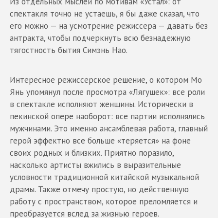
Из отдельных мыслей по мотивам «Устал»: от
спектакля точно не устаешь, я бы даже сказал, что
его можно — на усмотрение режиссера — давать без
антракта, чтобы подчеркнуть всю безнадежную
тягостность бытия Симэнь Нао.
Интересное режиссерское решение, о котором Мо
Янь упомянул после просмотра «Лягушек»: все роли
в спектакле исполняют женщины. Исторически в
пекинской опере наоборот: все партии исполнялись
мужчинами. Это именно ансамблевая работа, главный
герой эффектно все больше «теряется» на фоне
своих родных и близких. Приятно поразило,
насколько артисты вжились в выразительные
условности традиционной китайской музыкальной
драмы. Также отмечу простую, но действенную
работу с пространством, которое преломляется и
преобразуется вслед за жизнью героев.