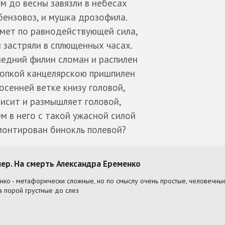
м до весны завязли в небесах
бензовоз, и мушка дрозофила.
мет по равнодействующей сила,
 застряли в сплющенных часах.
едний филин сломан и распилен
нопкой канцелярскою пришпилен
 осенней ветке книзу головой,
висит и размышляет головой,
ем в него с такой ужасной силой
монтирован бинокль полевой?