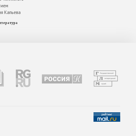
тием
ия Капьева
итература