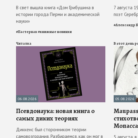
В свет вышла книга «Дом Грибушина в
7 августа 1
истории города Перми и академической
поэт Сереб
науки»
#
Александр 
#
Пастернак
#
книжные новинки
Читалка
В этот день 
06.08.2026
05.08.2026
Псевдонаука: новая книга о
Maupass
самых диких теориях
стихотв
Мопасса
Диккенс был сторонником теории
самовозгорания. Разбираемся, как он мог в
5 августа, 