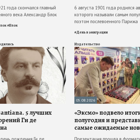
921 года скончался главный
6 августа 1901 года родился ав
ряного века Александр Блок
которого называли самым попу
поэтом послевоенного Парижа
Блок
#
Блок
#
День в эмиграции
родились
Издательство
05.08.2026
antiana. 5 лучших
«Эксмо» подвело итоги
орений Ги де
полугодия и представ
на
самые ожидаемые но
в день рождения Ги де
Презентация прошла в формат