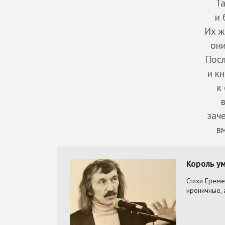
Та
и 
Их ж
они
Посл
и к
к
зач
в