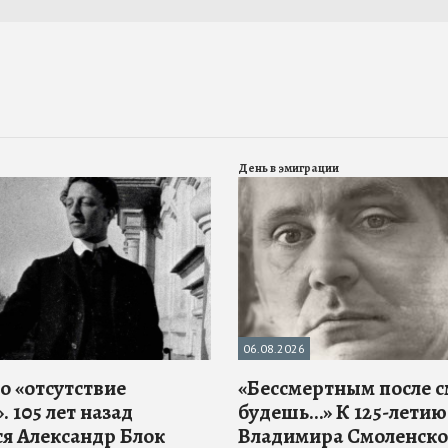
День в эмиграции
06.08.2026
о «отсутствие
«Бессмертным после 
. 105 лет назад
будешь…» К 125-летию
ся Александр Блок
Владимира Смоленско