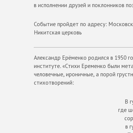
в исполнении друзей и поклонников по
Событие пройдет по адресу: Московск
Никитская церковь
Александр Ерёменко родился в 1950 год
институте. «Стихи Еременко были мета
человечные, ироничные, а порой грустн
стихотворений:
В г
где ш
сор
в 