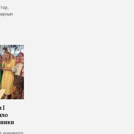
тор,
лярным
 I
ило
винки
е «книжного