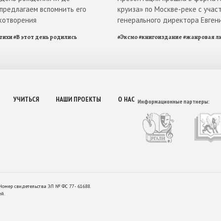
 предлагаем вспомнить его
круиза» по Москве-реке с учас
хотворения
генерального директора Евген
тихи
#
В этот день родились
#
Эксмо
#
книгоиздание
#
жанровая л
УЧИТЬСЯ
НАШИ ПРОЕКТЫ
О НАС
Информационные партнеры:
Номер свидетельства ЭЛ № ФС 77 - 61688.
ей.