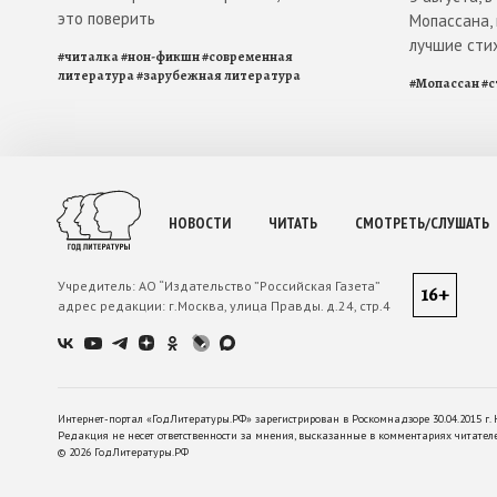
это поверить
Мопассана,
лучшие сти
#
читалка
#
нон-фикшн
#
современная
литература
#
зарубежная литература
#
Мопассан
#
с
НОВОСТИ
ЧИТАТЬ
СМОТРЕТЬ/СЛУШАТЬ
Учредитель:
АО “Издательство ”Российская Газета”
16+
адрес редакции:
г.Москва, улица Правды. д.24, стр.4
Интернет-портал «ГодЛитературы.РФ» зарегистрирован в Роскомнадзоре 30.04.2015 г. 
Редакция не несет ответственности за мнения, высказанные в комментариях читател
©
2026
ГодЛитературы.РФ