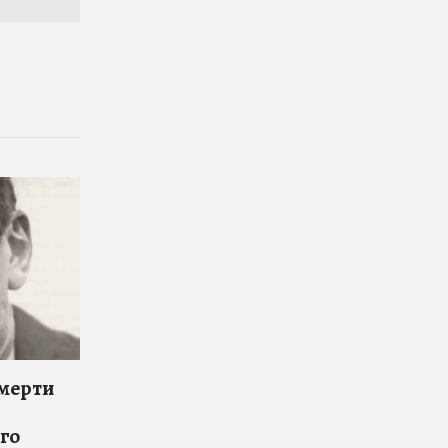
смерти
го