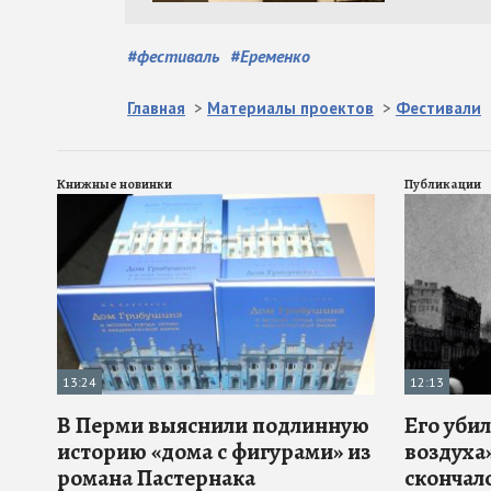
#
фестиваль
#
Еременко
Главная
>
Материалы проектов
>
Фестивали
Книжные новинки
Публикации
13:24
12:13
В Перми выяснили подлинную
Его убил
историю «дома с фигурами» из
воздуха»
романа Пастернака
скончал