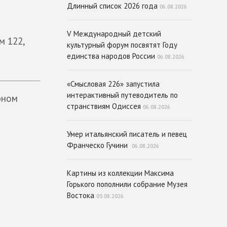
Длинный список 2026 года
06.08.2026
V Международный детский
м 122,
культурный форум посвятят Году
единства народов России
06.08.2026
«Смысловая 226» запустила
интерактивный путеводитель по
рном
странствиям Одиссея
06.08.2026
Умер итальянский писатель и певец
Франческо Гучини
06.08.2026
Картины из коллекции Максима
Горького пополнили собрание Музея
Востока
05.08.2026