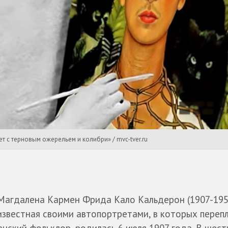
 с терновым ожерельем и колибри» / mvc-tver.ru
 Магдалена Кармен Фрида Кало Кальдерон (1907-195
известная своими автопортретами, в которых переп