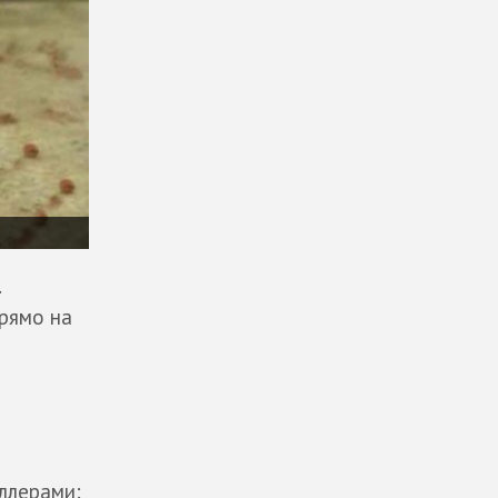
.
рямо на
ллерами: