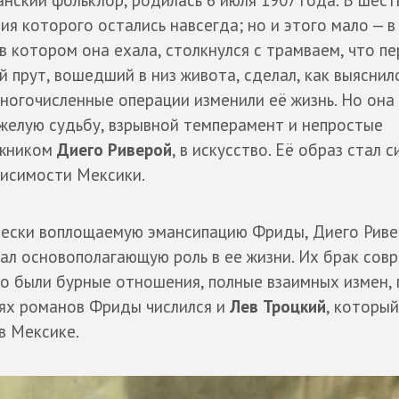
нский фольклор, родилась 6 июля 1907 года. В шест
я которого остались навсегда; но и этого мало — в
в котором она ехала, столкнулся с трамваем, что п
ий прут, вошедший в низ живота, сделал, как выяснил
огочисленные операции изменили её жизнь. Но она
яжелую судьбу, взрывной темперамент и непростые
ожником
Диего Риверой
, в искусство. Её образ стал 
висимости Мексики.
чески воплощаемую эмансипацию Фриды, Диего Риве
рал основополагающую роль в ее жизни. Их брак сов
то были бурные отношения, полные взаимных измен,
оях романов Фриды числился и
Лев Троцкий
, который
в Мексике.