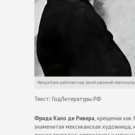
Фрида Кало работает над своей картиной «Автопортрет
Текст: ГодЛитературы.РФ
Фрида Кало де Ривера
, крещеная как
знаменитая мексиканская художница, 