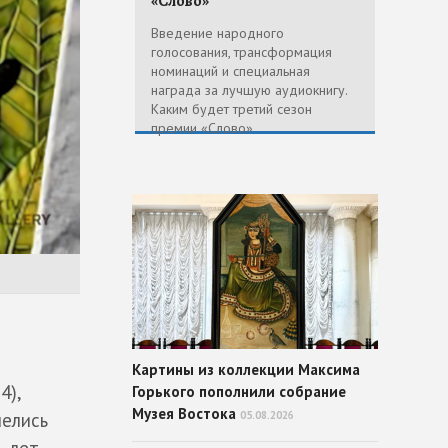
«Слово»
Введение народного
голосования, трансформация
номинаций и специальная
награда за лучшую аудиокнигу.
Каким будет третий сезон
премии «Слово»
Картины из коллекции Максима
4),
Горького пополнили собрание
Музея Востока
05.08.2026
лелись