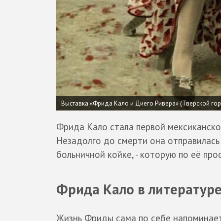
Выставка «Фрида Кало и Диего Ривера» (Тверской го
Фрида Кало стала первой мексиканской
Незадолго до смерти она отправилась
больничной койке, - которую по её про
Фрида Кало в литератур
Жизнь Фриды сама по себе напоминает