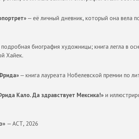
опортрет»
— её личный дневник, который она вела п
 подробная биография художницы; книга легла в ос
ой Хайек.
 Фрида»
— книга лауреата Нобелевской премии по ли
рида Кало. Да здравствует Мексика!»
и иллюстрир
ло»
— АСТ, 2026