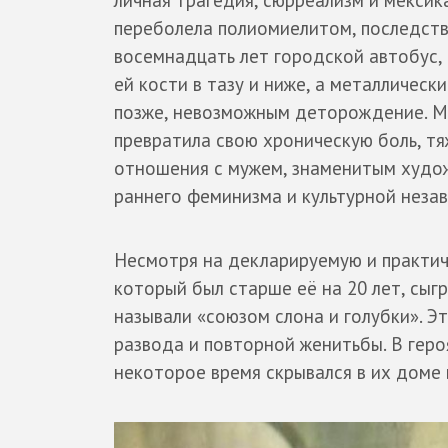
личная трагедия, сюрреализм и мексика
переболела полиомиелитом, последстви
восемнадцать лет городской автобус, 
ей кости в тазу и ниже, а металлическ
позже, невозможным деторождение. Мн
превратила свою хроническую боль, т
отношения с мужем, знаменитым худ
раннего феминизма и культурной неза
Несмотря на декларируемую и практи
который был старше её на 20 лет, сыг
называли «союзом слона и голубки». Э
развода и повторной женитьбы. В гер
некоторое время скрывался в их доме 