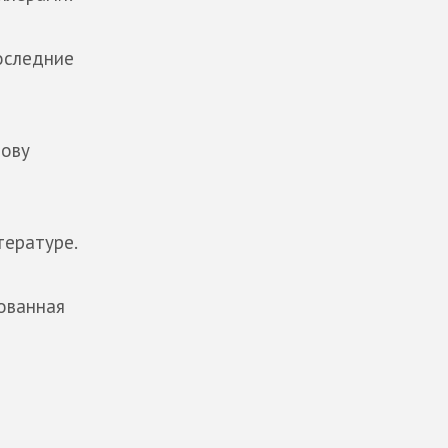
оследние
нову
тературе.
ованная