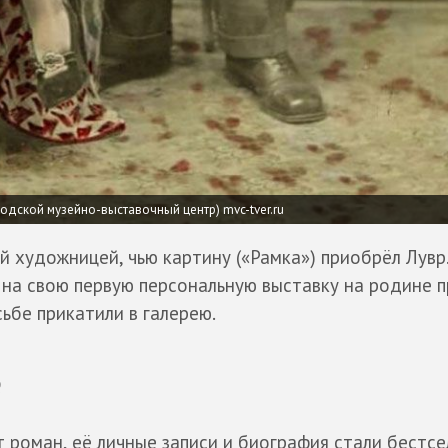
родской музейно-выставочный центр)
mvc-tver.ru
 художницей, чью картину («Рамка») приобрёл Лувр
 на свою первую персональную выставку на родине п
сьбе прикатили в галерею.
е
 роман, её личные записи и биография стали бестсе