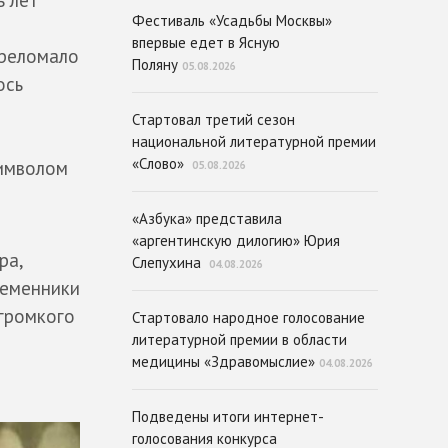
ь лет
Фестиваль «Усадьбы Москвы»
впервые едет в Ясную
ереломало
Поляну
05.08.2026
ось
Стартовал третий сезон
национальной литературной премии
«Слово»
символом
05.08.2026
«Азбука» представила
«аргентинскую дилогию» Юрия
ра,
Слепухина
04.08.2026
ременники
 громкого
Стартовало народное голосование
литературной премии в области
медицины «Здравомыслие»
04.08.2026
Подведены итоги интернет-
голосования конкурса