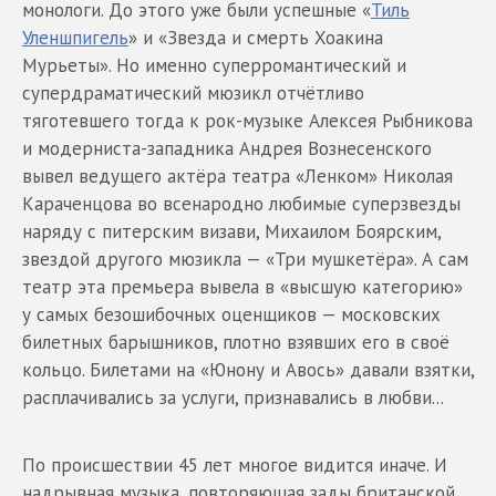
монологи. До этого уже были успешные «
Тиль
Уленшпигель
» и «Звезда и смерть Хоакина
Мурьеты». Но именно суперромантический и
супердраматический мюзикл отчётливо
тяготевшего тогда к рок-музыке Алексея Рыбникова
и модерниста-западника Андрея Вознесенского
вывел ведущего актёра театра «Ленком» Николая
Караченцова во всенародно любимые суперзвезды
наряду с питерским визави, Михаилом Боярским,
звездой другого мюзикла — «Три мушкетёра». А сам
театр эта премьера вывела в «высшую категорию»
у самых безошибочных оценщиков — московских
билетных барышников, плотно взявших его в своё
кольцо. Билетами на «Юнону и Авось» давали взятки,
расплачивались за услуги, признавались в любви...
По происшествии 45 лет многое видится иначе. И
надрывная музыка, повторяющая зады британской