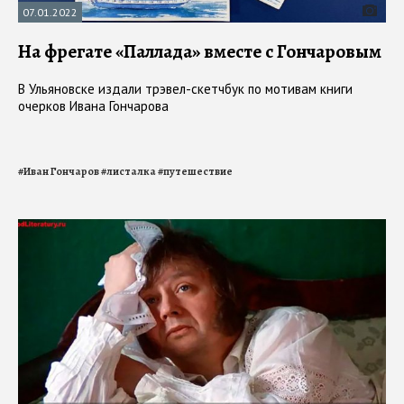
07.01.2022
На фрегате «Паллада» вместе с Гончаровым
В Ульяновске издали трэвел-скетчбук по мотивам книги
очерков Ивана Гончарова
#
Иван Гончаров
#
листалка
#
путешествие