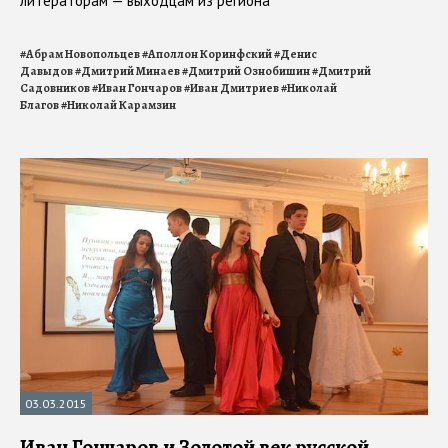
литераторам — выходцам из региона
#
Абрам Новопольцев
#
Аполлон Коринфский
#
Денис
Давыдов
#
Дмитрий Минаев
#
Дмитрий Ознобишин
#
Дмитрий
Садовников
#
Иван Гончаров
#
Иван Дмитриев
#
Николай
Благов
#
Николай Карамзин
03.03.2015
Иван Гончаров и Золотой век русской