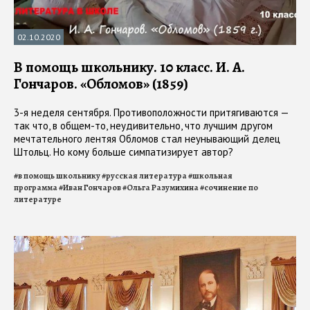
02.10.2020
В помощь школьнику. 10 класс. И. А.
Гончаров. «Обломов» (1859)
3-я неделя сентября. Противоположности притягиваются —
так что, в общем-то, неудивительно, что лучшим другом
мечтательного лентяя Обломов стал неунывающий делец
Штольц. Но кому больше симпатизирует автор?
#
в помощь школьнику
#
русская литература
#
школьная
программа
#
Иван Гончаров
#
Ольга Разумихина
#
сочинение по
литературе