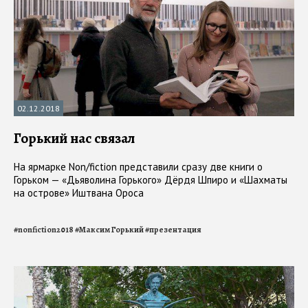
02.12.2018
Горький нас связал
На ярмарке Non/fiction представили сразу две книги о
Горьком — «Дьяволина Горького» Дёрдя Шпиро и «Шахматы
на острове» Иштвана Ороса
#
nonfiction2018
#
Максим Горький
#
презентация