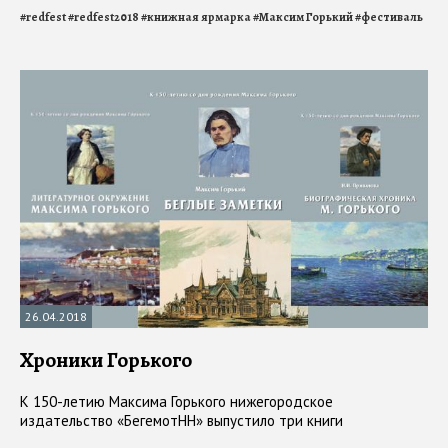
#
redfest
#
redfest2018
#
книжная ярмарка
#
Максим Горький
#
фестиваль
26.04.2018
Хроники Горького
К 150-летию Максима Горького нижегородское
издательство «БегемотНН» выпустило три книги