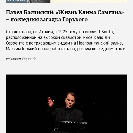
Павел Басинский: «Жизнь Клима Самгина»
– последняя загадка Горького
Сто лет назад в Италии, в 1925 году, на вилле Il Sorito,
расположенной на высоком скалистом мысе Капо ди
Сорренто с потрясающим видом на Неаполитанский залив,
Максим Горький начал работать над своим последним, так и
не законченным произведением - эпопеей "Жизнь Клима
#
Максим Горький
Самгина"