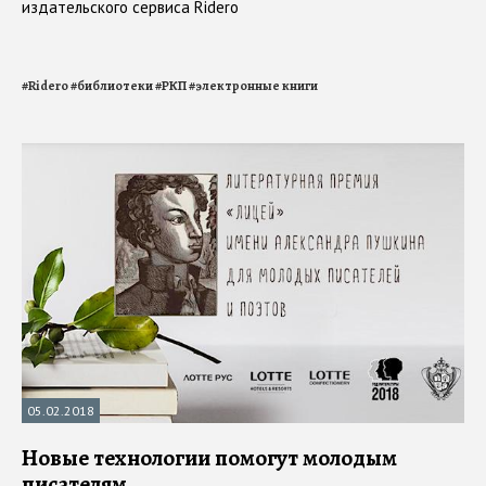
издательского сервиса Ridero
#
Ridero
#
библиотеки
#
РКП
#
электронные книги
05.02.2018
Новые технологии помогут молодым
писателям