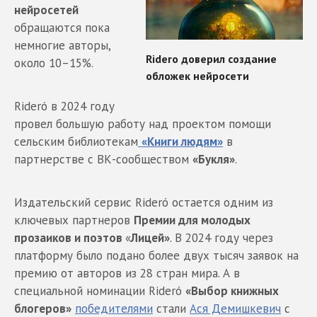
нейросетей
обращаются пока
немногие авторы,
около 10–15%.
Rideró в 2024 году
провел большую работу над проектом помощи
сельским библиотекам
«Книги людям»
в
партнерстве с ВК-сообществом
«Букля»
.
Издательский сервис Rideró остается одним из
ключевых партнеров
Премии для молодых
прозаиков и поэтов
«
Лицей»
. В 2024 году через
платформу было подано более двух тысяч заявок на
премию от авторов из 28 стран мира. А в
специальной номинации Rideró
«Выбор книжных
блогеров»
победителями
стали
Ася Демишкевич
c