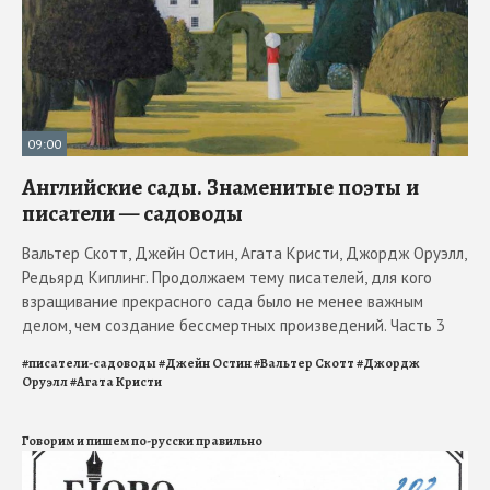
09:00
Английские сады. Знаменитые поэты и
писатели — садоводы
Вальтер Скотт, Джейн Остин, Агата Кристи, Джордж Оруэлл,
Редьярд Киплинг. Продолжаем тему писателей, для кого
взращивание прекрасного сада было не менее важным
делом, чем создание бессмертных произведений. Часть 3
#
писатели-садоводы
#
Джейн Остин
#
Вальтер Скотт
#
Джордж
Оруэлл
#
Агата Кристи
Говорим и пишем по-русски правильно