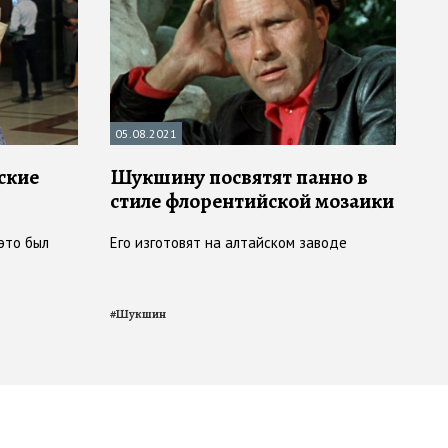
05.08.2021
ские
Шукшину посвятят панно в
стиле флорентийской мозаики
это был
Его изготовят на алтайском заводе
#
Шукшин