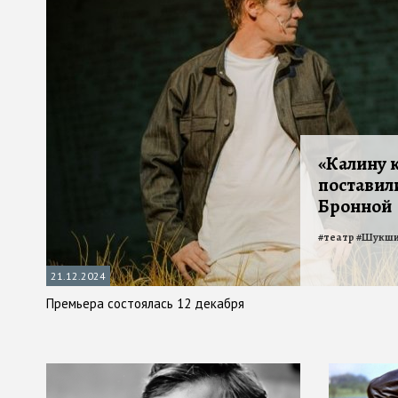
«Калину 
поставили
Бронной
#
театр
#
Шукш
21.12.2024
Премьера состоялась 12 декабря