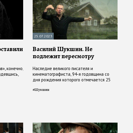
25.07.2023
оставили
Василий Шукшин. Не
подлежит пересмотру
в», конечно,
Наследие великого писателя и
ядевшись,
кинематографиста, 94-я годовщина со
дня рождения которого отмечается 25
июля, действенно и через 49 лет после его
#
Шукшин
преждевременной смерти