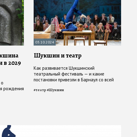
03.10.2024
укшина
Шукшин и театр
и в 2029
Как развивается Шукшинский
театральный фестиваль — и какие
постановки привезли в Барнаул со всей
 о
страны
ня рождения
#
театр
#
Шукшин