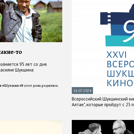
какие-то
олняется 95 лет со дня
Василия Шукшина
в
#
Шукшин
#
В этот день родились
16.07.2024
Всероссийский Шукшинский ки
Алтае", которые пройдут с 23 