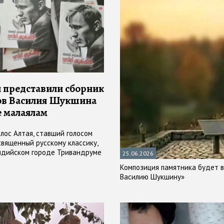
 представили сборник
ов Василия Шукшина
е малаялам
олос Алтая, ставший голосом
священный русскому классику,
ндийском городе Тривандруме
25.06.2026
ла)
Композиция памятника будет 
Василию Шукшину»