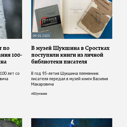
09.01.2025
т по
В музей Шукшина в Сростках
ния 100-
поступили книги из личной
ина
библиотеки писателя
100 лет со
В год 95-летия Шукшина племянник
вича
писателя передал в музей книги Василия
Макаровича
#
Шукшин