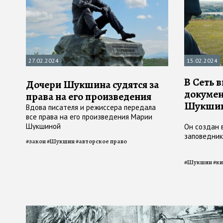
27.02.2024
15.02.2024
В Сеть 
Дочери Шукшина судятся за
докумен
права на его произведения
Шукши
Вдова писателя и режиссера передала
все права на его произведения Марии
Шукшиной
Он создан 
заповедни
#
закон
#
Шукшин
#
авторское право
#
Шукшин
#
ки