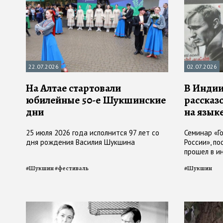
22.07.2026
02.07.2026
На Алтае стартовали
В Индии
юбилейные 50-е Шукшинские
рассказ
дни
на язык
25 июля 2026 года исполнится 97 лет со
Семинар «Г
дня рождения Василия Шукшина
России», по
прошел в и
(штат Кера
#
Шукшин
#
фестиваль
#
Шукшин