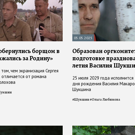
05.05.2025
обернулись борщом в
Образован оргкомите
ажались за Родину»
подготовке празднова
летия Василия Шукш
 том, чем экранизация Сергея
 отличается от романа
25 июля 2029 года исполнится 
олохова
дня рождения Василия Макаро
Шукшина
укшин
#
Шукшин
#
Ольга Любимова