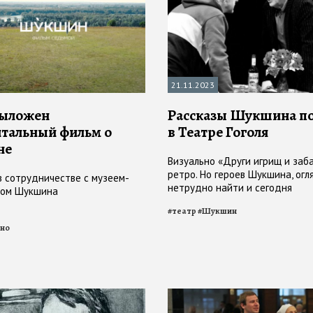
21.11.2023
выложен
Рассказы Шукшина п
тальный фильм о
в Театре Гоголя
не
Визуально «Други игрищ и заба
ретро. Но героев Шукшина, огл
в сотрудничестве с музеем-
нетрудно найти и сегодня
ком Шукшина
#
театр
#
Шукшин
но