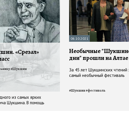
06.10.2021
Необычные "Шукшин
кшин. «Срезал»
дни" прошли на Алтае
класс
льнику
#
Шукшин
За 45 лет Шукшинских чтений 
самый необычный фестиваль
#
Шукшин
#
фестиваль
дного из самых ярких
ича Шукшина. В помощь