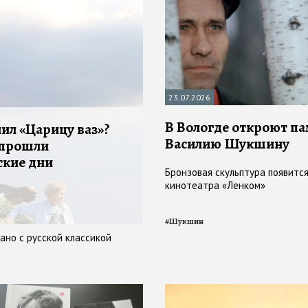
23.07.2026
В Вологде откроют п
ил «Царицу ваз»?
Василию Шукшину
 прошли
кие дни
Бронзовая скульптура появится
кинотеатра «Ленком»
#
Шукшин
ано с русской классикой