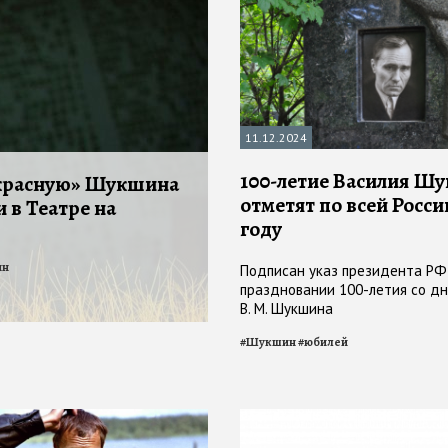
11.12.2024
100-летие Василия Ш
красную» Шукшина
отметят по всей Росси
 в Театре на
году
ин
Подписан указ президента РФ
праздновании 100-летия со д
В. М. Шукшина
#
Шукшин
#
юбилей