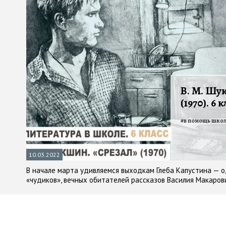
В. М. Шу
(1970). 6 
#
в помощь шко
10.03.2022
В начале марта удивляемся выходкам Глеба Капустина — о
«чудиков», вечных обитателей рассказов Василия Макаров
школьнику. Первая неделя марта