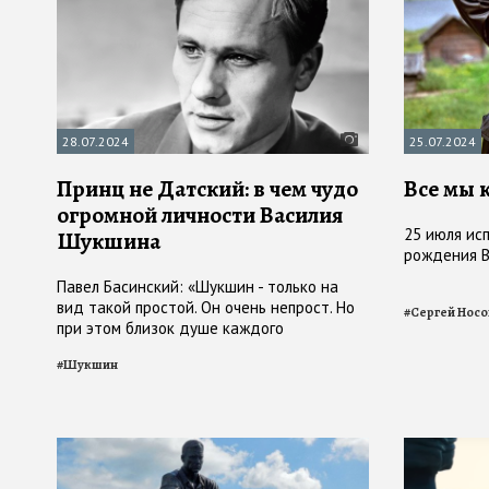
28.07.2024
25.07.2024
Принц не Датский: в чем чудо
Все мы 
огромной личности Василия
25 июля исп
Шукшина
рождения 
Павел Басинский: «Шукшин - только на
вид такой простой. Он очень непрост. Но
#
Сергей Носо
при этом близок душе каждого
отечественного зрителя и читателя»
#
Шукшин