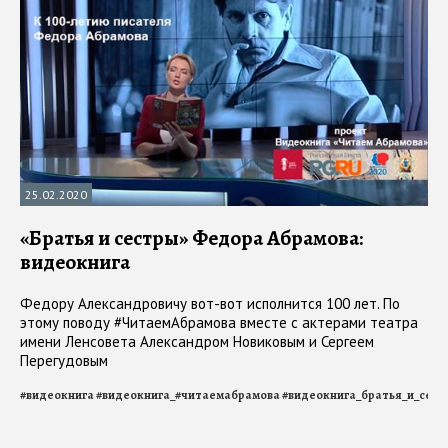
25.02.2020
«Братья и сестры» Федора Абрамова:
видеокнига
Федору Александровичу вот-вот исполнится 100 лет. По
этому поводу #ЧитаемАбрамова вместе с актерами театра
имени Ленсовета Александром Новиковым и Сергеем
Перегудовым
#
видеокнига
#
видеокнига_#читаемабрамова
#
видеокнига_братья_и_сест