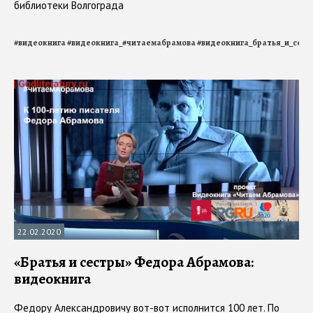
библиотеки Волгограда
#
видеокнига
#
видеокнига_#читаемабрамова
#
видеокнига_братья_и_сест
22.02.2020
«Братья и сестры» Федора Абрамова:
видеокнига
Федору Александровичу вот-вот исполнится 100 лет. По