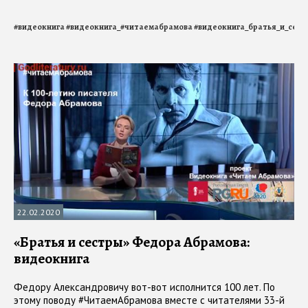
#
видеокнига
#
видеокнига_#читаемабрамова
#
видеокнига_братья_и_сест
22.02.2020
«Братья и сестры» Федора Абрамова:
видеокнига
Федору Александровичу вот-вот исполнится 100 лет. По
этому поводу #ЧитаемАбрамова вместе с читателями 33-й