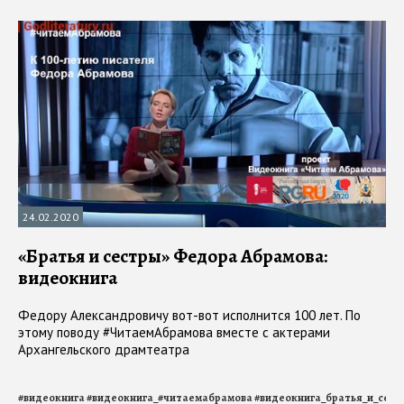
24.02.2020
«Братья и сестры» Федора Абрамова:
видеокнига
Федору Александровичу вот-вот исполнится 100 лет. По
этому поводу #ЧитаемАбрамова вместе с актерами
Архангельского драмтеатра
#
видеокнига
#
видеокнига_#читаемабрамова
#
видеокнига_братья_и_сест