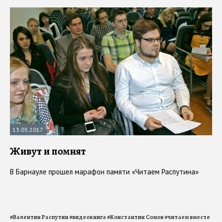
13.03.2017
Живут и помнят
В Барнауле прошел марафон памяти «Читаем Распутина»
#
Валентин Распутин
#
видеокнига
#
Константин Сомов
#
читаем вместе