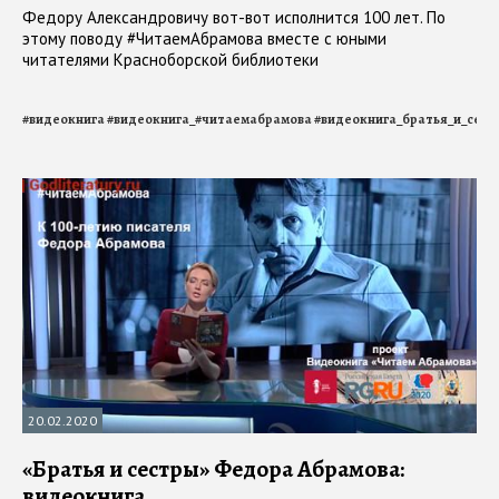
Федору Александровичу вот-вот исполнится 100 лет. По
этому поводу #ЧитаемАбрамова вместе с юными
читателями Красноборской библиотеки
#
видеокнига
#
видеокнига_#читаемабрамова
#
видеокнига_братья_и_сест
20.02.2020
«Братья и сестры» Федора Абрамова:
видеокнига