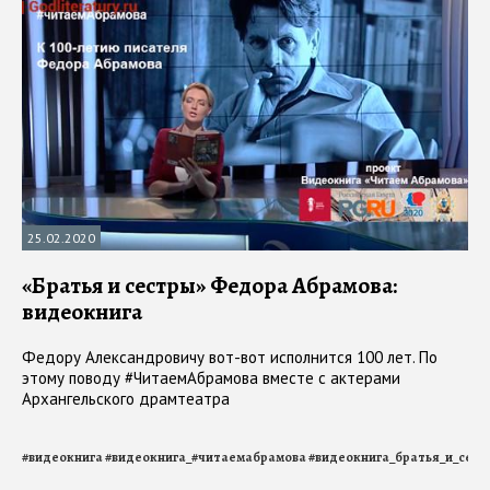
25.02.2020
«Братья и сестры» Федора Абрамова:
видеокнига
Федору Александровичу вот-вот исполнится 100 лет. По
этому поводу #ЧитаемАбрамова вместе с актерами
Архангельского драмтеатра
#
видеокнига
#
видеокнига_#читаемабрамова
#
видеокнига_братья_и_сест