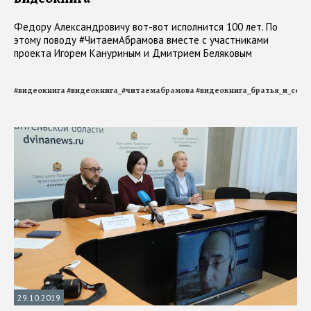
Федору Александровичу вот-вот исполнится 100 лет. По
этому поводу #ЧитаемАбрамова вместе с участниками
проекта Игорем Кануриным и Дмитрием Беляковым
#
видеокнига
#
видеокнига_#читаемабрамова
#
видеокнига_братья_и_сест
29.10.2019