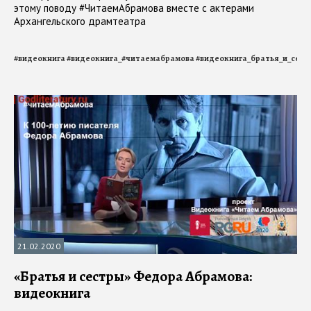
этому поводу #ЧитаемАбрамова вместе с актерами
Архангельского драмтеатра
#
видеокнига
#
видеокнига_#читаемабрамова
#
видеокнига_братья_и_сест
21.02.2020
«Братья и сестры» Федора Абрамова:
видеокнига