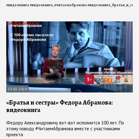
#
видеокнига
#
видеокнига_#читаемабрамова
#
видеокнига_братья_и_сест
23.02.2020
«Братья и сестры» Федора Абрамова:
видеокнига
Федору Александровичу вот-вот исполнится 100 лет. По
этому поводу #ЧитаемАбрамова вместе с участниками
проекта