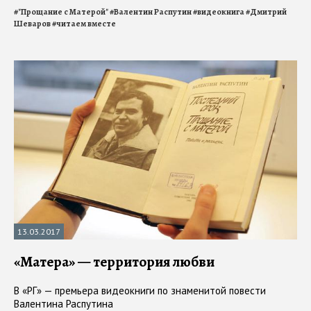
#
"Прощание с Матерой"
#
Валентин Распутин
#
видеокнига
#
Дмитрий
Шеваров
#
читаем вместе
13.03.2017
«Матера» — территория любви
В «РГ» — премьера видеокниги по знаменитой повести
Валентина Распутина