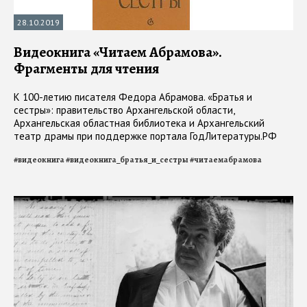
28.10.2019
Видеокнига «Читаем Абрамова».
Фрагменты для чтения
К 100-летию писателя Федора Абрамова. «Братья и
сестры»: правительство Архангельской области,
Архангельская областная библиотека и Архангельский
театр драмы при поддержке портала ГодЛитературы.РФ
начинают запись видеокниги
#
видеокнига
#
видеокнига_братья_и_сестры
#
читаемабрамова