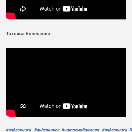
Татьяна Боченкова
#
видеокнига
#
видеокнига_#читаемабрамова
#
видеокнига_