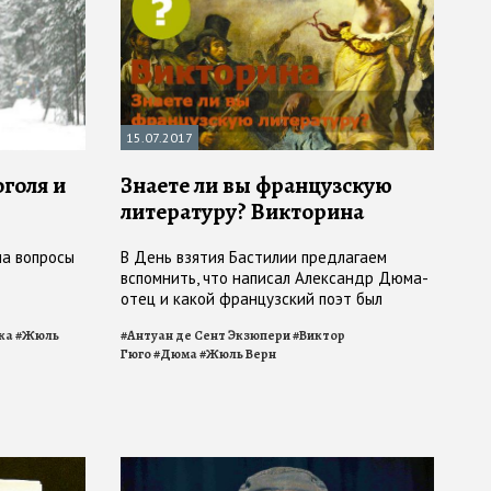
15.07.2017
голя и
Знаете ли вы французскую
литературу? Викторина
на вопросы
В День взятия Бастилии предлагаем
вспомнить, что написал Александр Дюма-
отец и какой французский поэт был
арестован за кражу барельефов
ка
#
Жюль
#
Антуан де Сент Экзюпери
#
Виктор
Гюго
#
Дюма
#
Жюль Верн