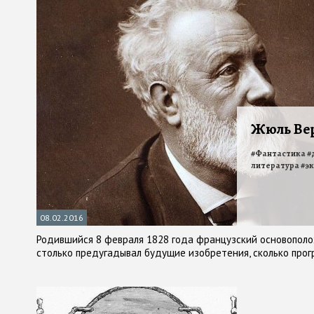
Жюль Вер
#
Фантастика
#
литература
#
э
08.02.2016
Родившийся 8 февраля 1828 года французский основопол
столько предугадывал будущие изобретения, сколько про