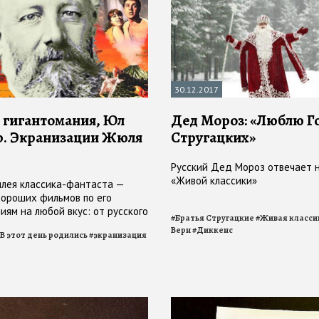
30.12.2017
 гигантомания, Юл
Дед Мороз: «Люблю Го
. Экранизации Жюля
Стругацких»
Русский Дед Мороз отвечает 
«Живой классики»
илея классика-фантаста —
хороших фильмов по его
иям на любой вкус: от русского
#
Братья Стругацкие
#
Живая класси
нда до предтечи «Крепкого
Верн
#
Диккенс
В этот день родились
#
экранизация