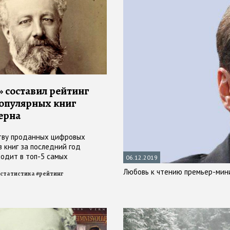
» составил рейтинг
опулярных книг
ерна
тву проданных цифровых
в книг за последний год
ходит в топ-5 самых
06.12.2019
 французских авторов-
Любовь к чтению премьер-мин
статистика
#
рейтинг