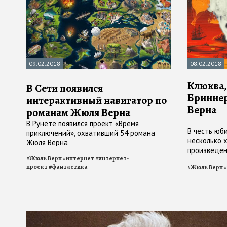
09.02.2018
08.02.2018
Клюква,
В Сети появился
Бриннер
интерактивный навигатор по
Верна
романам Жюля Верна
В Рунете появился проект «Время
В честь юб
приключений», охвативший 54 романа
несколько 
Жюля Верна
произведен
#
Жюль Верн
#
интернет
#
интернет-
Джеймса Бо
проект
#
фантастика
#
Жюль Верн
#
орешка»