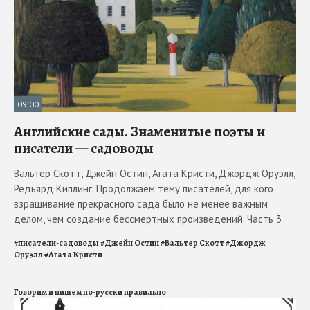
09:00
Английские сады. Знаменитые поэты и
писатели — садоводы
Вальтер Скотт, Джейн Остин, Агата Кристи, Джордж Оруэлл,
Редьярд Киплинг. Продолжаем тему писателей, для кого
взращивание прекрасного сада было не менее важным
делом, чем создание бессмертных произведений. Часть 3
#
писатели-садоводы
#
Джейн Остин
#
Вальтер Скотт
#
Джордж
Оруэлл
#
Агата Кристи
Говорим и пишем по-русски правильно