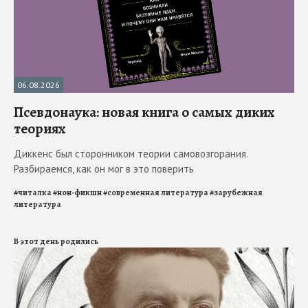
06.08.2026
Псевдонаука: новая книга о самых диких
теориях
Диккенс был сторонником теории самовозгорания.
Разбираемся, как он мог в это поверить
#
читалка
#
нон-фикшн
#
современная литература
#
зарубежная
литература
В этот день родились