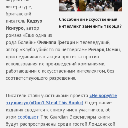
литературе,
британский
писатель
Кадзуо
Исигуро,
автор
романа «Еще одна из
рода Болейн»
Филиппа Грегори
и телеведущий,
автор «Клуба убийств по четвергам»
Ричард Осман
,
присоединились к акции протеста против
использования их произведений компаниями,
работающими с искусственным интеллектом, без
соответствующего разрешения.
Писатели стали участниками проекта
«Не воруйте
эту книгу» («Donʼt Steal This Book»
)
. Содержание
издания сводится к списку имен участников, об
этом
сообщает
The Guardian. Экземпляры книги
будут распространены среди гостей Лондонской