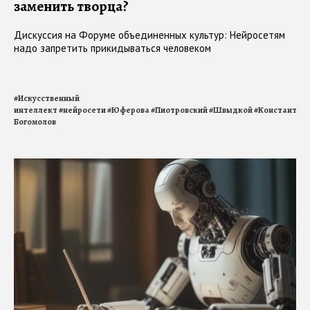
заменить творца?
Дискуссия на Форуме объединенных культур: Нейросетям
надо запретить прикидываться человеком
#
Искусственный
интеллект
#
нейросети
#
Юферова
#
Пиотровский
#
Швыдкой
#
Константин
Богомолов