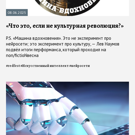
08.06.2025
«Что это, если не культурная революция?»
P.S. «Машина вдохновения». Это не эксперимент про
нейросети; это эксперимент про культуру, — Лев Наумов
подвёл итоги перформанса, который проходил на
non/fictioNвесна
#
redfest
#
Искусственный интеллект
#
нейросети