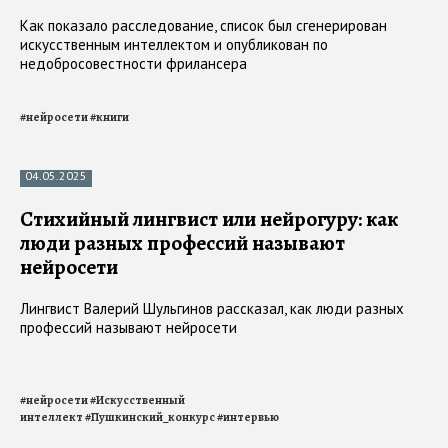
21.05.2025
Чикагская газета опубликовала список для
чтения с несуществующими книгами
Как показало расследование, список был сгенерирован
искусственным интеллектом и опубликован по
недобросовестности фрилансера
#
нейросети
#
книги