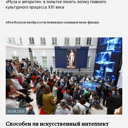
«Муза и алгоритм»: в попытке понять логику главного
культурного процесса XXI века
#
Лев Наумов
#
нейросети
#
книжные новинки
#
нон-фикшн
30.09.2025
Способен ли искусственный интеллект