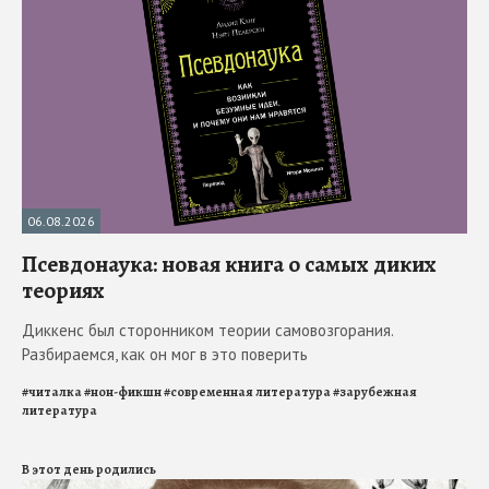
06.08.2026
Псевдонаука: новая книга о самых диких
теориях
Диккенс был сторонником теории самовозгорания.
Разбираемся, как он мог в это поверить
#
читалка
#
нон-фикшн
#
современная литература
#
зарубежная
литература
В этот день родились