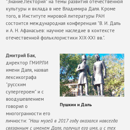
"Знание.Лекторий" на темы развития отечественной
культуры и вклада в нее Владимира Даля. Кроме
того, в Институте мировой литературы РАН
состоится международная конференция "В. И. Даль
и А. Н. Афанасьев: научное наследие в контексте
отечественной фольклористики XIX-XXI вв.".
Дмитрий Бак
,
директор ГМИРЛИ
имени Даля, назвал
лексикографа
"русским
супергероем" и с
воодушевлением
говорил о
многогранности его
личности:
"Наш музей в 2017 году оказался навсегда
связанным с именем Даля, получил его имя, и с тех