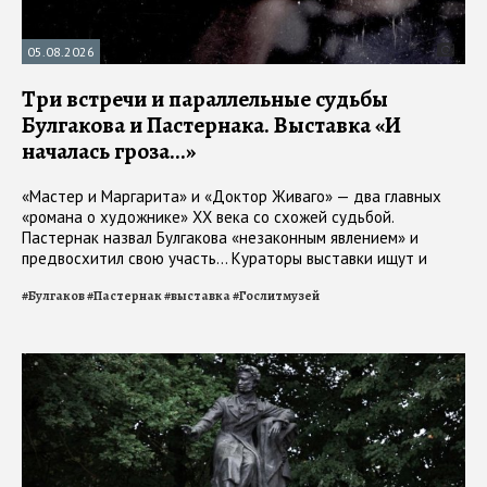
05.08.2026
Три встречи и параллельные судьбы
Булгакова и Пастернака. Выставка «И
началась гроза...»
«Мастер и Маргарита» и «Доктор Живаго» — два главных
«романа о художнике» ХХ века со схожей судьбой.
Пастернак назвал Булгакова «незаконным явлением» и
предвосхитил свою участь... Кураторы выставки ищут и
находят пересечения в прозе, стихах и жизни авторов
#
Булгаков
#
Пастернак
#
выставка
#
Гослитмузей