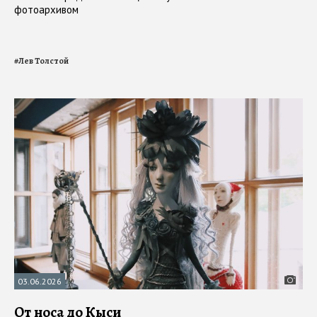
фотоархивом
#
Лев Толстой
03.06.2026
От носа до Кыси