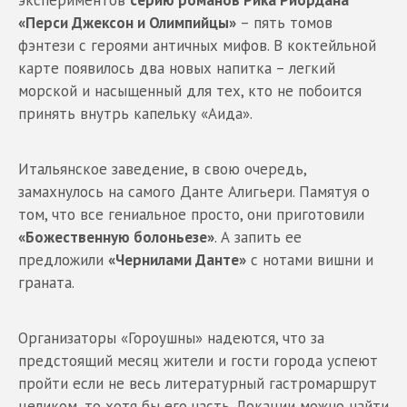
«Перси Джексон и Олимпийцы»
– пять томов
фэнтези с героями античных мифов. В коктейльной
карте появилось два новых напитка – легкий
морской и насыщенный для тех, кто не побоится
принять внутрь капельку «Аида».
Итальянское заведение, в свою очередь,
замахнулось на самого Данте Алигьери. Памятуя о
том, что все гениальное просто, они приготовили
«Божественную болоньезе»
. А запить ее
предложили
«Чернилами Данте»
с нотами вишни и
граната.
Организаторы «Гороушны» надеются, что за
предстоящий месяц жители и гости города успеют
пройти если не весь литературный гастромаршрут
целиком, то хотя бы его часть. Локации можно найти