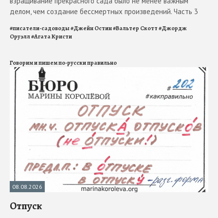
взращивание прекрасного сада было не менее важным
делом, чем создание бессмертных произведений. Часть 3
#
писатели-садоводы
#
Джейн Остин
#
Вальтер Скотт
#
Джордж
Оруэлл
#
Агата Кристи
Говорим и пишем по-русски правильно
08.08.2026
Отпуск