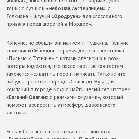
яблони»
, поклонники Толстого сотворили джин-
тоник с бузиной
«Небо над Аустерлицем»
, а
Толкиена – жгучий
«Ородруин»
для «последнего
привала перед дорогой в Мордор».
Конечно, не обошли вниманием и Пушкина. Наличие
«онегинской» водки
– прямая дорога к коктейлю
«Письмо к Татьяне» с нотами апельсина и розы
(авторы надеются, что после пары шотов гостям
захочется «схватить перо и написать Татьяне что-
нибудь трепетное вроде «Спишь?»). Ну а для
компаний в городе можно найти целый сет настоек
«Евгений Онегин»
с рюмками-«мухами», который
поможет воскресить атмосферу дворянского
застолья.
Есть и безалкогольные варианты – лимонад