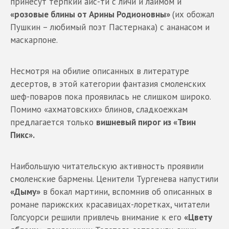
принесут терпкий айс-ти с личи и лаймом и
«розовые блины от Арины Родионовны»
(их обожал
Пушкин – любимый поэт Пастернака) с ананасом и
маскарпоне.
Несмотря на обилие описанных в литературе
десертов, в этой категории фантазия смоленских
шеф-поваров пока проявилась не слишком широко.
Помимо «ахматовских» блинов, сладкоежкам
предлагается только
вишневый пирог из «Твин
Пикс».
Наибольшую читательскую активность проявили
смоленские бармены. Ценители Тургенева напустили
«Дыму»
в бокал мартини, вспомнив об описанных в
романе парижских красавицах-лоретках, читатели
Голсуорси решили привлечь внимание к его
«Цвету