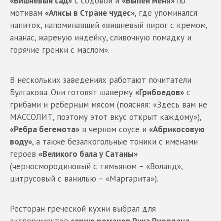
«Вишневый сад»
с содовой и
«Выпей меня»
по
мотивам
«Алисы в Стране чудес»
, где упоминался
напиток, напоминавший «вишневый пирог с кремом,
ананас, жареную индейку, сливочную помадку и
горячие гренки с маслом».
В нескольких заведениях работают почитатели
Булгакова. Они готовят шаверму
«Грибоедов»
с
грибами и реберным мясом (поясняя: «Здесь вам не
МАССОЛИТ, поэтому этот вкус открыт каждому»),
«Ребра бегемота»
в черном соусе и
«Абрикосовую
воду»
, а также безалкогольные тоники с именами
героев
«Великого бала у Сатаны»
(черносмородиновый с тимьяном – «Воланд»,
цитрусовый с ванилью – «Маргарита»).
Ресторан греческой кухни выбрал для
экспериментов
серию романов Рика Риордана