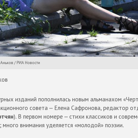
 Аньков / РИА Новости
ков
урных изданий пополнилась новым альманахом «Чер
акционного совета — Елена Сафронова, редактор от
ртчян
). В первом номере — стихи классиков и соврем
; много внимания уделяется «молодой» поэзии.