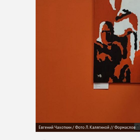
Евгений Чахоткин / Фото Л. Калягиной // Формаслов