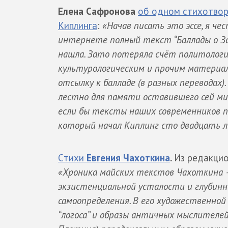
Елена Сафронова
об одном стихотвор
Киплинга
:
«Начав писать это эссе, я че
интернете полный текст “Баллады о За
нашла. Зато потеряла счёт политологич
культурологическим и прочим материа
отсылку к балладе (в разных переводах)
лестно для памяти оставившего сей ми
если бы тексты наших современников п
который начал Киплинг сто двадцать 
Cтихи
Евгения Чахоткина
.
Из редакцио
«Хроника майских текстов Чахоткина 
экзистенциальной усталости и глубинн
самоопределения. В его художественно
“логоса” и образы античных мыслителей