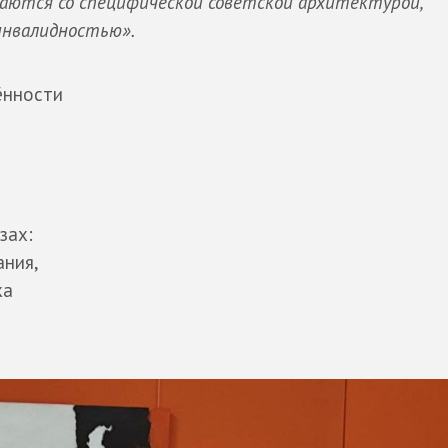
аются со специфической советской архитектурой,
инвалидностью».
ённости
зах:
ания,
ка