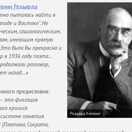
ении Редьярда
стно пыталась найти в
паде и Востоке”. Не
еским, социологическим,
лам, имеющим прямую
. Это было бы прекрасно и
р в 1936 году поэта…
родолжали разговор,
лет назад…»
нного предисловия:
— это фиксация
ого кризиса
Редьярд Киплинг
й системе понятия
 (Платона, Сократа,