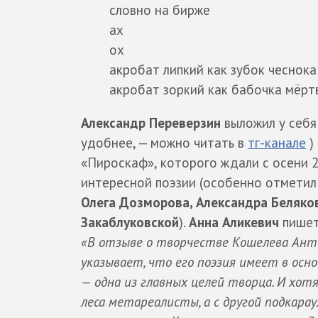
словно на бирже
ах
ох
акробат липкий как зубок чеснока
акробат зоркий как бабочка мёрт
Александр Переверзин
выложил у себ
удобнее, — можно читать в
тг-канале
)
«Пироскаф», которого ждали с осени 2
интересной поэзии (особенно отмети
Олега Дозморова, Александра Беляко
Закаблуковской
).
Анна Аликевич
пишет
«В отзыве о творчестве Кошелева Анто
указывает, что его поэзия имеет в осно
— одна из главных целей творца. И хот
леса метареалисты, а с другой подкара