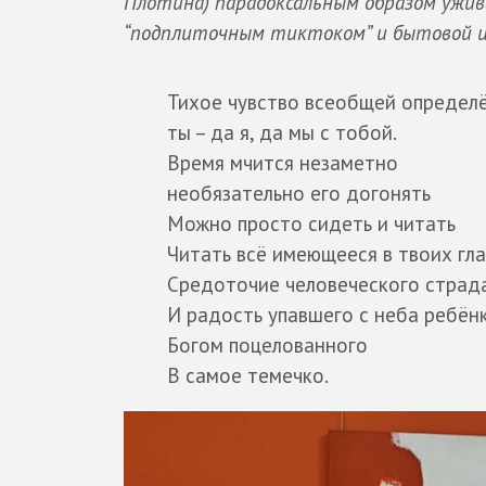
Плотина) парадоксальным образом ужив
“подплиточным тиктоком” и бытовой 
Тихое чувство всеобщей определ
ты – да я, да мы с тобой.
Время мчится незаметно
необязательно его догонять
Можно просто сидеть и читать
Читать всё имеющееся в твоих гла
Средоточие человеческого страд
И радость упавшего с неба ребён
Богом поцелованного
В самое темечко.