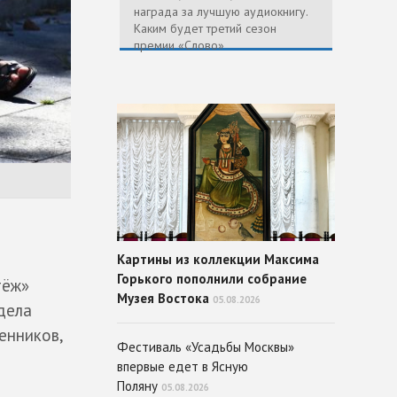
награда за лучшую аудиокнигу.
Каким будет третий сезон
премии «Слово»
Картины из коллекции Максима
Горького пополнили собрание
тёж»
Музея Востока
05.08.2026
дела
енников,
Фестиваль «Усадьбы Москвы»
впервые едет в Ясную
Поляну
05.08.2026