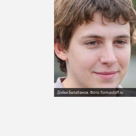
Дэйки Балабанов.
Фото: formasloff.ru