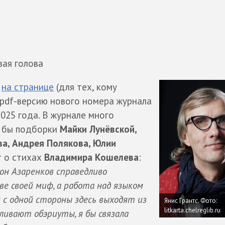
вая голова
я
на странице
(для тех, кому
 pdf-версию нового номера журнала
025 года. В журнале много
л бы подборки
Майки Лунёвской,
ва, Андрея Полякова, Юлии
 о стихах
Владимира Кошелева
:
н Азаренков справедливо
ве своей миф, а работа над языком
я с одной стороны здесь выходят из
Янис Грантс.
Фото:
litkarta.chelreglib.ru
уливают обэриуты, я бы связала