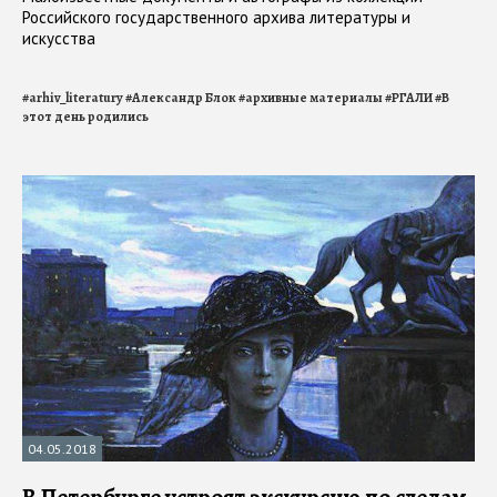
Российского государственного архива литературы и
искусства
#
arhiv_literatury
#
Александр Блок
#
архивные материалы
#
РГАЛИ
#
В
этот день родились
04.05.2018
В Петербурге устроят экскурсию по следам