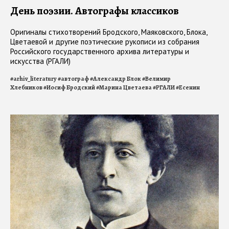
День поэзии. Автографы классиков
Оригиналы стихотворений Бродского, Маяковского, Блока,
Цветаевой и другие поэтические рукописи из собрания
Российского государственного архива литературы и
искусства (РГАЛИ)
#
arhiv_literatury
#
автограф
#
Александр Блок
#
Велимир
Хлебников
#
Иосиф Бродский
#
Марина Цветаева
#
РГАЛИ
#
Есенин