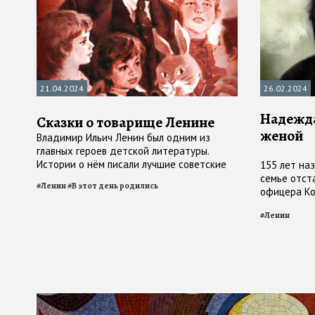
21.04.2024
26.02.2024
Надежда
Сказки о товарище Ленине
женой
Владимир Ильич Ленин был одним из
главных героев детской литературы.
Истории о нём писали лучшие советские
155 лет наз
детские писатели, он стал одним из
семье отст
#
Ленин
#
В этот день родились
персонажей народного фольклора...
офицера Ко
родилась 
#
Ленин