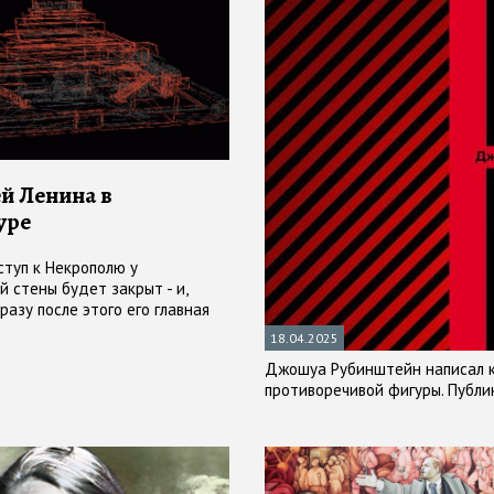
й Ленина в
уре
ступ к Некрополю у
 стены будет закрыт - и,
разу после этого его главная
яжения, Мавзолей Ленина,
18.04.2025
а два года - но он всегда
Джошуа Рубинштейн написал к
открыт" в литературных
противоречивой фигуры. Публи
ниях