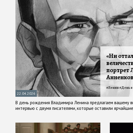
«Ни отта
величест
портрет 
Анненков
#
Ленин
#
День в
22.04.2026
В день рождения Владимира Ленина предлагаем вашему 
интервью с двумя писателями, которые оставили ярчайшие
знаменитым именинником