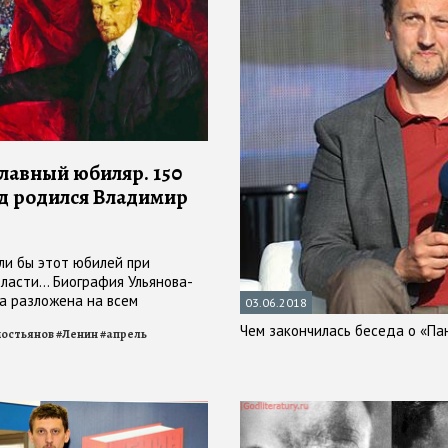
лавный юбиляр. 150
ад родился Владимир
ли бы этот юбилей при
власти… Биография Ульянова-
а разложена на всем
03.06.2018
легенды — от «Мы пойдём
Чем закончилась беседа о «Па
мостьянов
#
Ленин
#
апрель
ём» до траурного поезда на
 вокзале. Как отчитывались бы
аде в лениниану писатели,
 кинематографисты… Но это –
антастической реальности, а в
 прошедшем было так