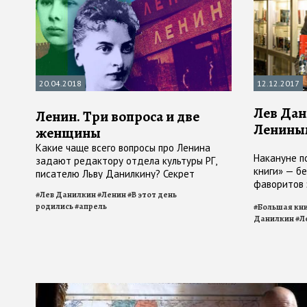
20.04.2018
12.12.2017
Лев Дан
Ленин. Три вопроса и две
Ленины
женщины
Какие чаще всего вопросы про Ленина
Накануне п
задают редактору отдела культуры РГ,
книги» — б
писателю Льву Данилкину? Секрет
фаворитов 
революционного треугольника: Ленин —
#
Лев Данилкин
#
Ленин
#
В этот день
написавши
Крупская — Арманд
родились
#
апрель
#
Большая кн
книгу о гл
Данилкин
#
Л