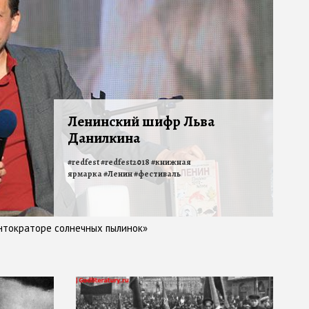
Ленинский шифр Льва
Данилкина
#
redfest
#
redfest2018
#
книжная
ярмарка
#
Ленин
#
фестиваль
нтократоре солнечных пылинок»