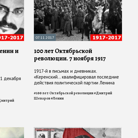
07.11.2017
Ленин и
100 лет Октябрьской
революции. 7 ноября 1917
1917-й в письмах и дневниках.
«Керенский… квалифицировал последние
 1 декабря
действия политической партии Ленина
как предательство и измену Российскому
#
100 лет Октябрьской революции
#
Дмитрий
государству»
Шеваров
#
Ленин
Дмитрий