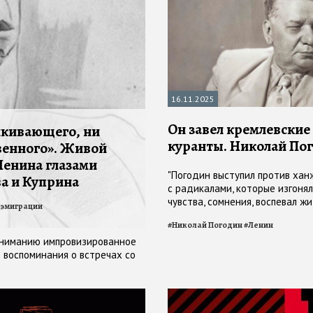
16.11.2025
Он завел кремлевские
лкивающего, ни
куранты. Николай По
венного». Живой
Ленина глазами
"Погодин выступил против хан
а и Куприна
с радикалами, которые изгоня
чувства, сомнения, воспевал ж
 эмиграции
иногда — почти раблезианское
#
Николай Погодин
#
Ленин
Мертвящие догмы его не прель
вниманию импровизированное
125-летию драматурга
 воспоминания о встречах со