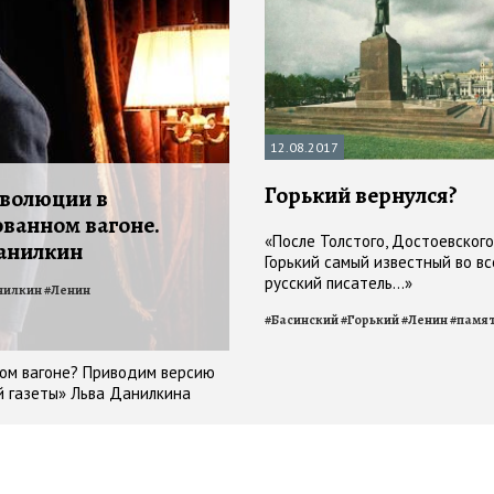
12.08.2017
Горький вернулся?
волюции в
ванном вагоне.
«После Толстого, Достоевского
анилкин
Горький самый известный во в
русский писатель…»
нилкин
#
Ленин
#
Басинский
#
Горький
#
Ленин
#
памя
ном вагоне? Приводим версию
ой газеты» Льва Данилкина