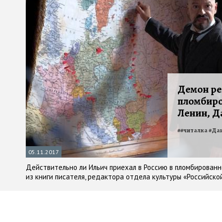
Демон ре
пломбиро
Ленин, Д
#
#читалка
#
Да
05.11.2017
Действительно ли Ильич приехал в Россию в пломбирован
из книги писателя, редактора отдела культуры «Российск