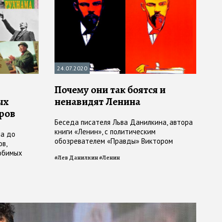
24.07.2020
Почему они так боятся и
ых
ненавидят Ленина
ров
Беседа писателя Льва Данилкина, автора
книги «Ленин», с политическим
на до
обозревателем «Правды» Виктором
в,
Кожемяко
юбимых
#
Лев Данилкин
#
Ленин
 поэзии,
ным