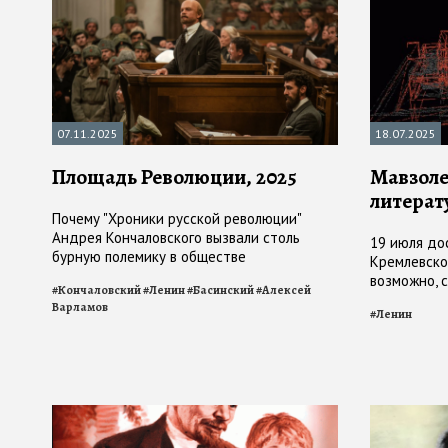
07.11.2025
18.07.2025
Площадь Революции, 2025
Мавзоле
литерат
Почему "Хроники русской революции"
Андрея Кончаловского вызвали столь
19 июля до
бурную полемику в обществе
Кремлевской
возможно, с
#
Кончаловский
#
Ленин
#
Басинский
#
Алексей
точка прит
Варламов
#
Ленин
закроется н
остается "
произведе