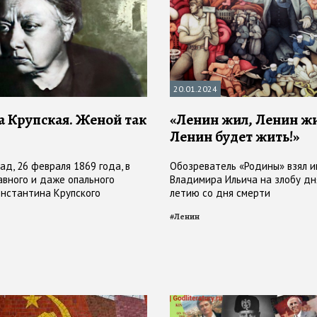
20.01.2024
 Крупская. Женой так
«Ленин жил, Ленин ж
Ленин будет жить!»
ад, 26 февраля 1869 года, в
Обозреватель «Родины» взял и
авного и даже опального
Владимира Ильича на злобу дня
нстантина Крупского
летию со дня смерти
дочь Надежда
#
Ленин