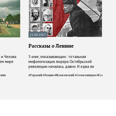
21.04.2017
Рассказы о Ленине
 и Чехова
5 книг, показывающих: тотальная
сем мире
мифологизация лидера Октябрьской
революции началась давно. И едва ли
скоро закончится: слишком велика,
тник
#
Горький
#
Ленин
#
Маяковский
#
Солженицын
#
Есенин
слишком противоречива эта фигура,
слишком трудно подходить к ней с
обычной меркой