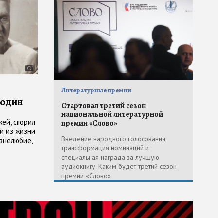
Литературные премии
годин
Стартовал третий сезон
национальной литературной
жей, спорил
премии «Слово»
ли из жизни
Введение народного голосования,
изнелюбие,
трансформация номинаций и
.
специальная награда за лучшую
щали". К
аудиокнигу. Каким будет третий сезон
премии «Слово»