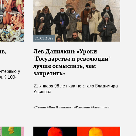
21.01.2022
ив,
Лев Данилкин: «Уроки
"Государства и революции"
лучше осмыслить, чем
нтервью у
запретить»
. К 100-
21 января 98 лет как не стало Владимира
Ульянова
#
Ленин
#
Лев Данилкин
#
Гагарин
#
Антонова