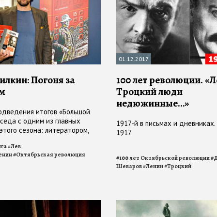
01.12.2017
илкин: Погоня за
100 лет революции. «
м
Троцкий люди
недюжинные…»
одведения итогов «Большой
еседа с одним из главных
1917-й в письмах и дневниках.
этого сезона: литератором,
1917
м неожиданную и спорную
ига
#
Лев
авной фигуре революции
енин
#
Октябрьская революция
#
100 лет Октябрьской революции
#
Шеваров
#
Ленин
#
Троцкий