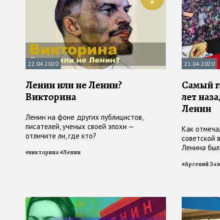
22.04.2020
21.04.2020
Ленин или не Ленин?
Самый г
Викторина
лет наз
Ленин
Ленин на фоне других публицистов,
писателей, ученых своей эпохи —
Как отмеча
отличите ли, где кто?
советской 
Ленина был
#
викторина
#
Ленин
известные 
#
Арсений За
другим пут
Павелецком
о своём вкл
художники,
где-то в ф
подлинном