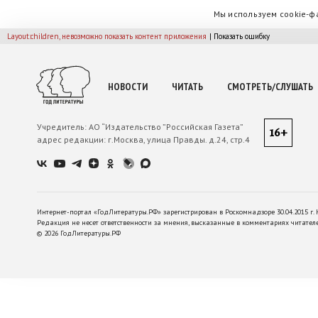
Мы используем cookie-ф
Layout:children, невозможно показать контент приложения
| Показать ошибку
НОВОСТИ
ЧИТАТЬ
СМОТРЕТЬ/СЛУШАТЬ
Учредитель:
АО “Издательство ”Российская Газета”
16+
адрес редакции:
г.Москва, улица Правды. д.24, стр.4
Интернет-портал «ГодЛитературы.РФ» зарегистрирован в Роскомнадзоре 30.04.2015 г. 
Редакция не несет ответственности за мнения, высказанные в комментариях читател
©
2026
ГодЛитературы.РФ