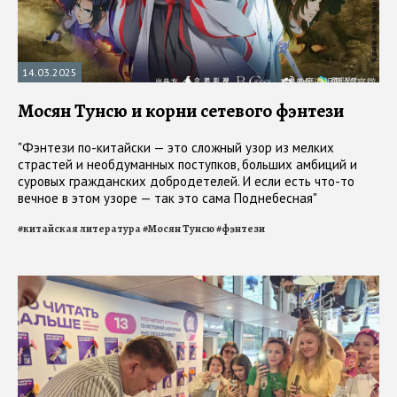
14.03.2025
Мосян Тунсю и корни сетевого фэнтези
"Фэнтези по-китайски — это сложный узор из мелких
страстей и необдуманных поступков, больших амбиций и
суровых гражданских добродетелей. И если есть что-то
вечное в этом узоре — так это сама Поднебесная"
#
китайская литература
#
Мосян Тунсю
#
фэнтези