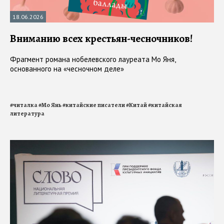
18.06.2026
Вниманию всех крестьян-чесночников!
Фрагмент романа нобелевского лауреата Мо Яня,
основанного на «чесночном деле»
#
читалка
#
Мо Янь
#
китайские писатели
#
Китай
#
китайская
литература