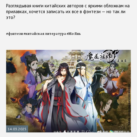
Разглядывая книги китайских авторов с яркими обложкам на
прилавках, хочется записать их все в фэнтези — но так ли
это?
#
фэнтези
#
китайская литература
#
Мо Янь
14.03.2025