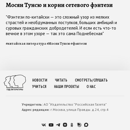
Мосян Тунсю и корни сетевого фэнтези
"Фэнтези по-китайски — это сложный узор из мелких
страстей и необдуманных поступков, больших амбиций и
суровых гражданских добродетелей. И если есть что-то
вечное в этом узоре — так это сама Поднебесная"
#
китайская литература
#
Мосян Тунсю
#
фэнтези
НОВОСТИ
ЧИТАТЬ
СМОТРЕТЬ/СЛУШАТЬ
УЧИТЬСЯ
НАШИ ПРОЕКТЫ
О НАС
Учредитель:
АО “Издательство ”Российская Газета”
Адрес редакции:
г.Москва, улица Правды. д.24, стр.4