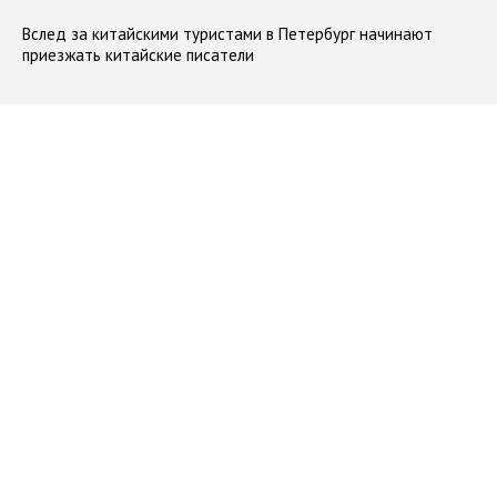
Вслед за китайскими туристами в Петербург начинают
приезжать китайские писатели
#
интервью
#
китайские писатели
#
переводы
23.03.2017