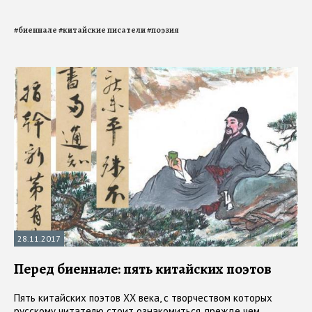
#
биеннале
#
китайские писатели
#
поэзия
28.11.2017
Перед биеннале: пять китайских поэтов
Пять китайских поэтов XX века, с творчеством которых
русскому читателю стоит ознакомиться, прежде чем