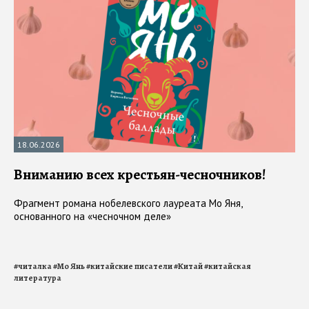
18.06.2026
Вниманию всех крестьян-чесночников!
Фрагмент романа нобелевского лауреата Мо Яня,
основанного на «чесночном деле»
#
читалка
#
Мо Янь
#
китайские писатели
#
Китай
#
китайская
литература