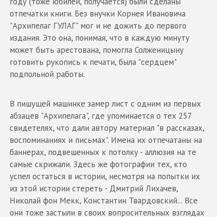
году (тоже юбилей, получается) были сделаны
отпечатки книги. Без внучки Корнея Ивановича
"Архипелаг ГУЛАГ" мог и не дожить до первого
издания. Это она, понимая, что в каждую минуту
может быть арестована, помогла Солженицыну
готовить рукопись к печати, была "сердцем"
подпольной работы.
В пишущей машинке замер лист с одним из первых
абзацев "Архипелага", где упоминается о тех 257
свидетелях, что дали автору материал "в рассказах,
воспоминаниях и письмах". Имена их отпечатаны на
баннерах, подвешенных к потолку - аллюзия на те
самые скрижали. Здесь же фотографии тех, кто
успел остаться в истории, несмотря на попытки их
из этой истории стереть - Дмитрий Лихачев,
Николай фон Мекк, Константин Твардовский... Все
они тоже застыли в своих вопросительных взглядах