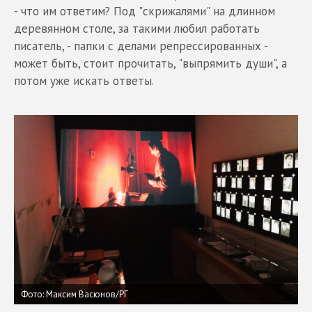
- что им ответим? Под "скрижалями" на длинном
деревянном столе, за такими любил работать
писатель, - папки с делами репрессированных -
может быть, стоит прочитать, "выпрямить души", а
потом уже искать ответы.
Фото: Максим Васюнов/РГ