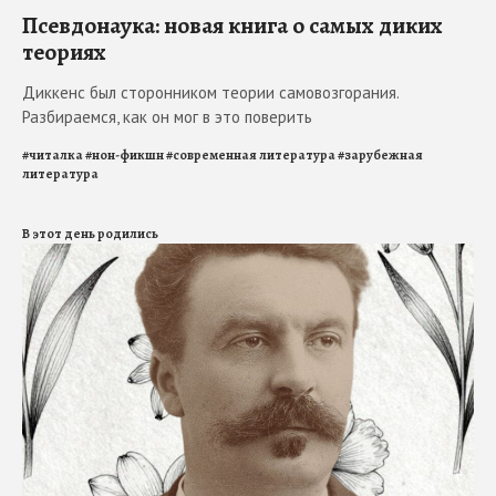
Псевдонаука: новая книга о самых диких
теориях
Диккенс был сторонником теории самовозгорания.
Разбираемся, как он мог в это поверить
#
читалка
#
нон-фикшн
#
современная литература
#
зарубежная
литература
В этот день родились