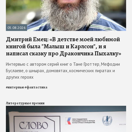
05.08.2026
Дмитрий Емец: «В детстве моей любимой
книгой была "Малыш и Карлсон", и я
написал сказку про Дракончика Пыхалку»
Интервью с автором серий книг о Тане Гроттер, Мефодии
Буслаеве, о шнырах, домовятах, космических пиратах и
других героях
#
интервью
#
фантастика
Литературные премии